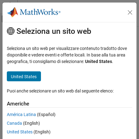
Vai al contenuto
MATLAB Help Center
Attiva/disattiva menu di navigazione off
Seleziona un sito web
Contenuto principale
Pagina iniziale della documentazione
Code Generation
Seleziona un sito web per visualizzare contenuto tradotto dove
Control Systems
disponibile e vedere eventi e offerte locali. In base alla tua area
How useful was this information?
geografica, ti consigliamo di selezionare:
United States
.
United States
Puoi anche selezionare un sito web dal seguente elenco:
Americhe
América Latina
(Español)
Canada
(English)
United States
(English)