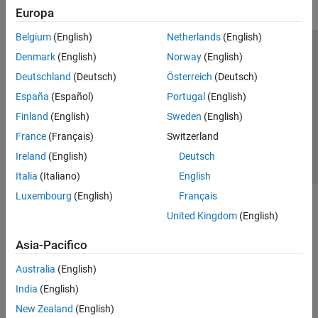
Europa
Belgium
(English)
Netherlands
(English)
Centro di fiducia
Marchi
Informativa sulla privacy
Denmark
(English)
Norway
(English)
Antipirateria
Stato dell'applicazione
Contatti
Deutschland
(Deutsch)
Österreich
(Deutsch)
© 1994-2026 The MathWorks, Inc.
España
(Español)
Portugal
(English)
Finland
(English)
Sweden
(English)
Seleziona u
Italia
France
(Français)
Switzerland
Ireland
(English)
Deutsch
Italia
(Italiano)
English
Luxembourg
(English)
Français
United Kingdom
(English)
Asia-Pacifico
Australia
(English)
India
(English)
New Zealand
(English)