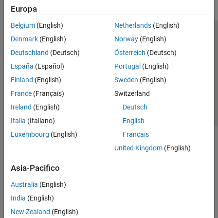
Europa
Belgium
(English)
Netherlands
(English)
Centro di fiducia
Marchi
Informativa sulla privacy
Denmark
(English)
Norway
(English)
Antipirateria
Stato dell'applicazione
Contatti
Deutschland
(Deutsch)
Österreich
(Deutsch)
© 1994-2026 The MathWorks, Inc.
España
(Español)
Portugal
(English)
Finland
(English)
Sweden
(English)
Seleziona u
Italia
France
(Français)
Switzerland
Ireland
(English)
Deutsch
Italia
(Italiano)
English
Luxembourg
(English)
Français
United Kingdom
(English)
Asia-Pacifico
Australia
(English)
India
(English)
New Zealand
(English)