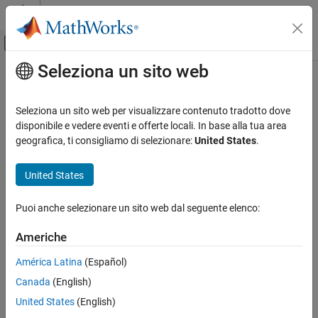
Vai al contenuto
MATLAB Help Center
Attiva/disattiva menu di navigazione off
Seleziona un sito web
Contenuto principale
Pagina iniziale della documentazione
Code Generation
Seleziona un sito web per visualizzare contenuto tradotto dove
Control Systems
disponibile e vedere eventi e offerte locali. In base alla tua area
How useful was this information?
geografica, ti consigliamo di selezionare:
United States
.
United States
Puoi anche selezionare un sito web dal seguente elenco:
Americhe
América Latina
(Español)
Canada
(English)
United States
(English)