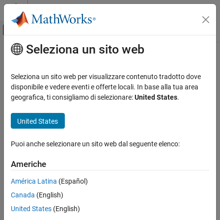
Vai al contenuto
MATLAB Help Center
Attiva/disattiva menu di navigazione off
Seleziona un sito web
Contenuto principale
Pagina iniziale della documentazione
Code Generation
Seleziona un sito web per visualizzare contenuto tradotto dove
Control Systems
disponibile e vedere eventi e offerte locali. In base alla tua area
geografica, ti consigliamo di selezionare:
United States
.
How useful was this information?
United States
Puoi anche selezionare un sito web dal seguente elenco:
Americhe
América Latina
(Español)
Canada
(English)
United States
(English)