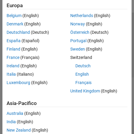
Europa
Belgium
(English)
Netherlands
(English)
Centro di fiducia
Marchi
Informativa sulla privacy
Denmark
(English)
Norway
(English)
Antipirateria
Stato dell'applicazione
Contatti
Deutschland
(Deutsch)
Österreich
(Deutsch)
© 1994-2026 The MathWorks, Inc.
España
(Español)
Portugal
(English)
Finland
(English)
Sweden
(English)
Seleziona u
Italia
France
(Français)
Switzerland
Ireland
(English)
Deutsch
Italia
(Italiano)
English
Luxembourg
(English)
Français
United Kingdom
(English)
Asia-Pacifico
Australia
(English)
India
(English)
New Zealand
(English)