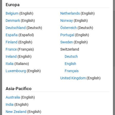
Europa
Belgium
(English)
Netherlands
(English)
Centro di fiducia
Marchi
Informativa sulla privacy
Denmark
(English)
Norway
(English)
Antipirateria
Stato dell'applicazione
Contatti
Deutschland
(Deutsch)
Österreich
(Deutsch)
© 1994-2026 The MathWorks, Inc.
España
(Español)
Portugal
(English)
Finland
(English)
Sweden
(English)
Seleziona u
Italia
France
(Français)
Switzerland
Ireland
(English)
Deutsch
Italia
(Italiano)
English
Luxembourg
(English)
Français
United Kingdom
(English)
Asia-Pacifico
Australia
(English)
India
(English)
New Zealand
(English)