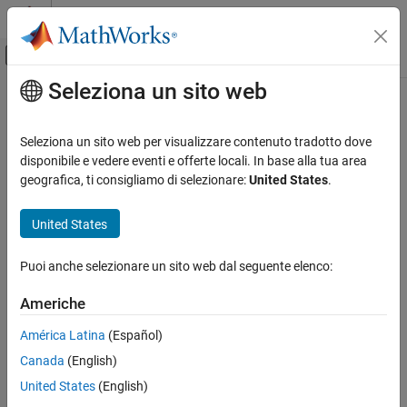
Vai al contenuto
MATLAB Help Center
Attiva/disattiva menu di navigazione off
Seleziona un sito web
Contenuto principale
Pagina iniziale della documentazione
Code Generation
Seleziona un sito web per visualizzare contenuto tradotto dove
Control Systems
disponibile e vedere eventi e offerte locali. In base alla tua area
geografica, ti consigliamo di selezionare:
United States
.
How useful was this information?
United States
Puoi anche selezionare un sito web dal seguente elenco:
Americhe
América Latina
(Español)
Canada
(English)
United States
(English)