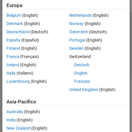
Europa
Belgium
(English)
Netherlands
(English)
Centro di fiducia
Marchi
Informativa sulla privacy
Denmark
(English)
Norway
(English)
Antipirateria
Stato dell'applicazione
Contatti
Deutschland
(Deutsch)
Österreich
(Deutsch)
© 1994-2026 The MathWorks, Inc.
España
(Español)
Portugal
(English)
Finland
(English)
Sweden
(English)
Seleziona u
Italia
France
(Français)
Switzerland
Ireland
(English)
Deutsch
Italia
(Italiano)
English
Luxembourg
(English)
Français
United Kingdom
(English)
Asia-Pacifico
Australia
(English)
India
(English)
New Zealand
(English)