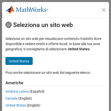
Vai al contenuto
MATLAB Help Center
Attiva/disattiva menu di navigazione off
Seleziona un sito web
Contenuto principale
Pagina iniziale della documentazione
Code Generation
Seleziona un sito web per visualizzare contenuto tradotto dove
Control Systems
disponibile e vedere eventi e offerte locali. In base alla tua area
geografica, ti consigliamo di selezionare:
United States
.
How useful was this information?
United States
Puoi anche selezionare un sito web dal seguente elenco:
Americhe
América Latina
(Español)
Canada
(English)
United States
(English)