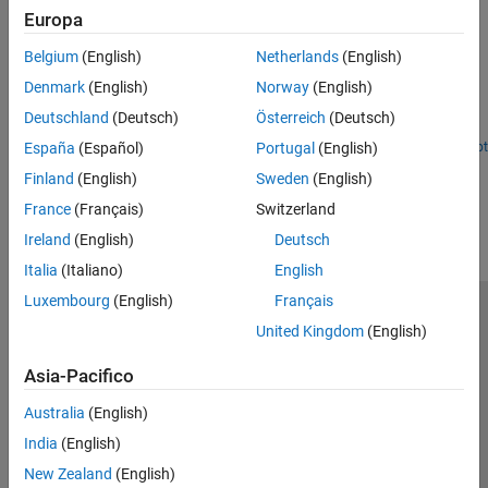
Europa
Getting Started with Connected IO on STM32 Processor
Based Boards
Belgium
(English)
Netherlands
(English)
Denmark
(English)
Norway
(English)
Use Connected IO in STM32™ Microcontroller Blockset. It
illustrates how to progressively add blocks and use Connected IO
Deutschland
(Deutsch)
Österreich
(Deutsch)
to read and write values to and from target hardware.
España
(Español)
Portugal
(English)
Open Script
How useful was this information?
Finland
(English)
Sweden
(English)
France
(Français)
Switzerland
Ireland
(English)
Deutsch
Italia
(Italiano)
English
Luxembourg
(English)
Français
Centro di fiducia
Marchi
Informativa sulla privacy
United Kingdom
(English)
Antipirateria
Stato dell'applicazione
Contatti
Asia-Pacifico
© 1994-2026 The MathWorks, Inc.
Australia
(English)
Seleziona u
India
(English)
Italia
New Zealand
(English)