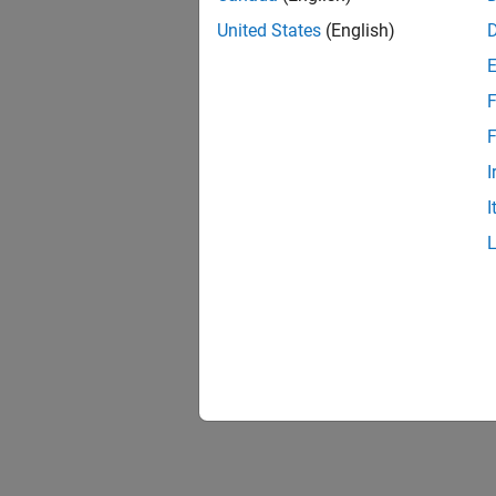
United States
(English)
F
F
I
I