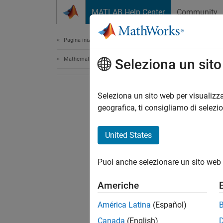
Vai al contenuto
MATLAB Help Center
Community
Document
Pagina iniziale della documentazione
Mathematics and Optimization
Seleziona un sit
Seleziona un sito web per visualizza
geografica, ti consigliamo di selezi
United States
Puoi anche selezionare un sito web 
Americhe
América Latina
(Español)
Canada
(English)