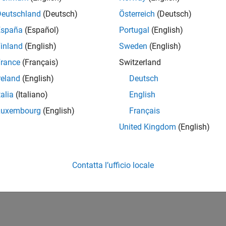
Deutschland
(Deutsch)
Österreich
(Deutsch)
España
(Español)
Portugal
(English)
inland
(English)
Sweden
(English)
rance
(Français)
Switzerland
reland
(English)
Deutsch
talia
(Italiano)
English
Luxembourg
(English)
Français
United Kingdom
(English)
Contatta l’ufficio locale