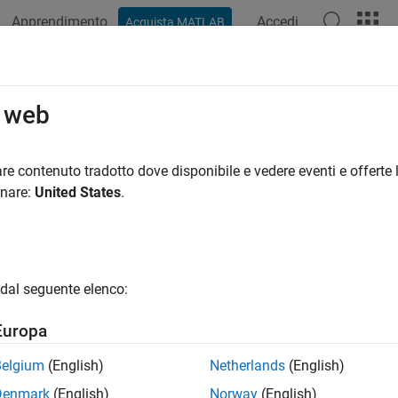
Apprendimento
Accedi
Acquista MATLAB
ation
Examples
Functions
Videos
Answers
o web
re contenuto tradotto dove disponibile e vedere eventi e offerte l
How useful was this informat
onare:
United States
.
dal seguente elenco:
Europa
Belgium
(English)
Netherlands
(English)
Denmark
(English)
Norway
(English)