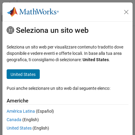
Vai al contenuto
MATLAB Help Center
Attiva/disattiva menu di navigazione off
Seleziona un sito web
Contenuto principale
Pagina iniziale della documentazione
Ingegneria dei sistemi
Seleziona un sito web per visualizzare contenuto tradotto dove
disponibile e vedere eventi e offerte locali. In base alla tua area
How useful was this information?
geografica, ti consigliamo di selezionare:
United States
.
United States
Puoi anche selezionare un sito web dal seguente elenco:
Americhe
América Latina
(Español)
Canada
(English)
United States
(English)