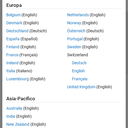
Europa
Belgium
(English)
Netherlands
(English)
Centro di fiducia
Marchi
Informativa sulla privacy
Denmark
(English)
Norway
(English)
Antipirateria
Stato dell'applicazione
Contatti
Deutschland
(Deutsch)
Österreich
(Deutsch)
© 1994-2026 The MathWorks, Inc.
España
(Español)
Portugal
(English)
Finland
(English)
Sweden
(English)
Seleziona u
Italia
France
(Français)
Switzerland
Ireland
(English)
Deutsch
Italia
(Italiano)
English
Luxembourg
(English)
Français
United Kingdom
(English)
Asia-Pacifico
Australia
(English)
India
(English)
New Zealand
(English)