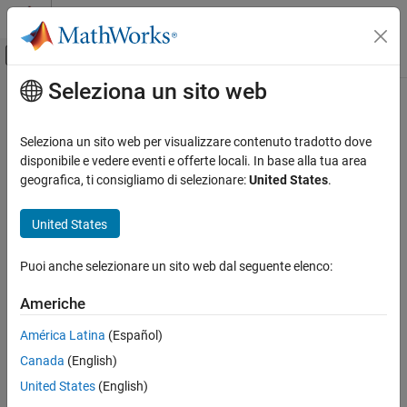
Vai al contenuto
MATLAB Help Center
Attiva/disattiva menu di navigazione off
Seleziona un sito web
Contenuto principale
Pagina iniziale della documentazione
Ingegneria dei sistemi
Seleziona un sito web per visualizzare contenuto tradotto dove
disponibile e vedere eventi e offerte locali. In base alla tua area
geografica, ti consigliamo di selezionare:
United States
.
How useful was this information?
United States
Puoi anche selezionare un sito web dal seguente elenco:
Americhe
América Latina
(Español)
Canada
(English)
United States
(English)