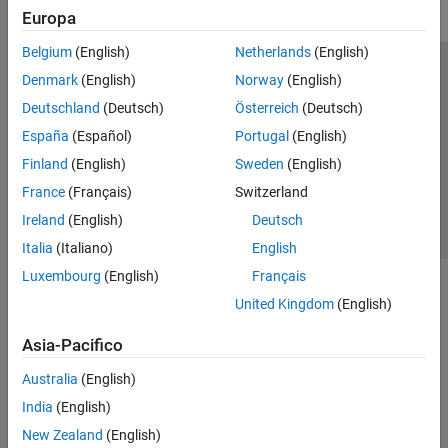
Europa
Belgium
(English)
Netherlands
(English)
Centro di fiducia
Marchi
Informativa sulla privacy
Denmark
(English)
Norway
(English)
Antipirateria
Stato dell'applicazione
Contatti
Deutschland
(Deutsch)
Österreich
(Deutsch)
© 1994-2026 The MathWorks, Inc.
España
(Español)
Portugal
(English)
Finland
(English)
Sweden
(English)
Seleziona u
Italia
France
(Français)
Switzerland
Ireland
(English)
Deutsch
Italia
(Italiano)
English
Luxembourg
(English)
Français
United Kingdom
(English)
Asia-Pacifico
Australia
(English)
India
(English)
New Zealand
(English)