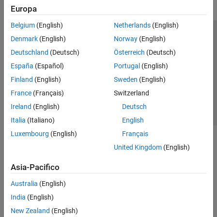
Europa
Belgium
(English)
Netherlands
(English)
Centro di fiducia
Marchi
Informativa sulla privacy
Denmark
(English)
Norway
(English)
Antipirateria
Stato dell'applicazione
Contatti
Deutschland
(Deutsch)
Österreich
(Deutsch)
© 1994-2026 The MathWorks, Inc.
España
(Español)
Portugal
(English)
Finland
(English)
Sweden
(English)
Seleziona u
Italia
France
(Français)
Switzerland
Ireland
(English)
Deutsch
Italia
(Italiano)
English
Luxembourg
(English)
Français
United Kingdom
(English)
Asia-Pacifico
Australia
(English)
India
(English)
New Zealand
(English)