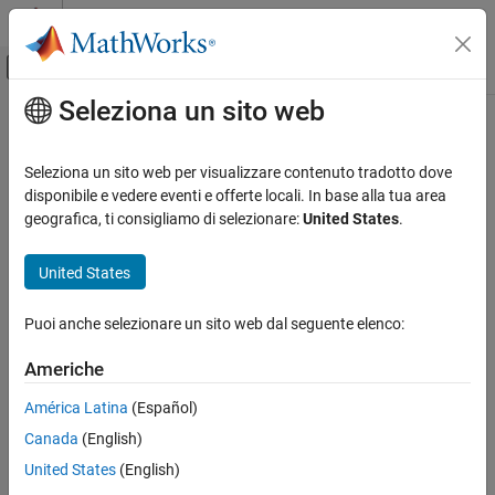
Vai al contenuto
MATLAB Help Center
Attiva/disattiva menu di navigazione off
Seleziona un sito web
Contenuto principale
Pagina iniziale della documentazione
Ingegneria dei sistemi
Seleziona un sito web per visualizzare contenuto tradotto dove
disponibile e vedere eventi e offerte locali. In base alla tua area
geografica, ti consigliamo di selezionare:
United States
.
How useful was this information?
United States
Puoi anche selezionare un sito web dal seguente elenco:
Americhe
América Latina
(Español)
Canada
(English)
United States
(English)