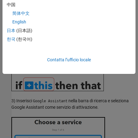
Webhook. Il webhook invia un comando all'API REST ThingSpeak
中国
per modificare il valore del canale.
简体中文
Accedi al tuo account
IFTTT
. Seleziona
Le mie applet
dal menu in
English
alto e poi seleziona
Nuova applet
.
日本
(日本語)
한국
(한국어)
Imposta trigger
1) Fare clic su
+questo
per impostare il trigger.
Contatta l’ufficio locale
3) Inserisci
nella barra di ricerca e seleziona
Google Assistant
Google Assistant come servizio di attivazione.