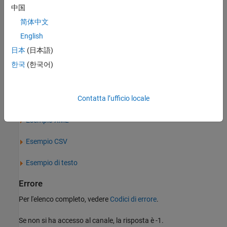
Non ci sono parametri disponibili per questa richiesta.
中国
Risposta
简体中文
English
Successo
日本
(日本語)
Codice di stato HTTP
한국
(한국어)
200 OK
Corpo
Contatta l’ufficio locale
Esempio JSON
Esempio XML
Esempio CSV
Esempio di testo
Errore
Per l'elenco completo, vedere
Codici di errore
.
Se non si ha accesso al canale, la risposta è -1.