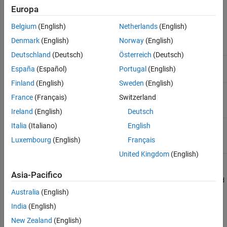
Europa
/last_data_age.
ield_id>
<format>
Belgium
(English)
Netherlands
(English)
Parametri URL
Denmark
(English)
Norway
(English)
Nome
Descrizione
Deutschland
(Deutsch)
Österreich
(Deutsch)
(Obbligatorio) ID del canale di interesse.
<channel_id>
España
(Español)
Portugal
(English)
Finland
(English)
Sweden
(English)
(Obbligatorio) ID campo per il campo di
<field_id>
France
(Français)
Switzerland
interesse.
Ireland
(English)
Deutsch
(Obbligatorio) Formato per la risposta HTTP,
Italia
(Italiano)
English
<format>
specificato come
,
,
o
.
json
xml
csv
txt
Luxembourg
(English)
Français
United Kingdom
(English)
Esempio:
Asia-Pacifico
https://api.thingspeak.com/channels/266256/fields/2/last_d
ata_age.json
Australia
(English)
India
(English)
Parametri della stringa di query
New Zealand
(English)