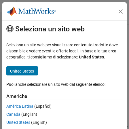
Vai al contenuto
MATLAB Help Center
Attiva/disattiva menu di navigazione off
Seleziona un sito web
Contenuto principale
Pagina iniziale della documentazione
Questa pagina è stata tradotta con la traduzione automatica. Fai
clic qui per vedere l'ultima versione in inglese.
Verifica e Misurazione
Seleziona un sito web per visualizzare contenuto tradotto dove
disponibile e vedere eventi e offerte locali. In base alla tua area
Read Last Field Entry Age
ThingSpeak
geografica, ti consigliamo di selezionare:
United States
.
Leggi i dati dal canale
Leggi il numero di secondi dall'ultima voce nel campo con HTTP
ThingSpeak
United States
GET
Riferimento API
Puoi anche selezionare un sito web dal seguente elenco:
API REST
Richiesta
Americhe
Read Last Field Entry Age
Metodo HTTP
IN QUESTA PAGINA
América Latina
(Español)
GET
Richiesta
Canada
(English)
URL
Risposta
United States
(English)
Vedi anche
https://api.thingspeak.com/channels/
/fields/
<channel_id>
<f