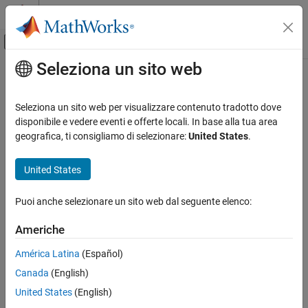
Vai al contenuto
MATLAB Help Center
Attiva/disattiva menu di navigazione off
Seleziona un sito web
Contenuto principale
Pagina iniziale della documentazione
Code Generation
Seleziona un sito web per visualizzare contenuto tradotto dove
Control Systems
disponibile e vedere eventi e offerte locali. In base alla tua area
How useful was this information?
geografica, ti consigliamo di selezionare:
United States
.
United States
Puoi anche selezionare un sito web dal seguente elenco:
Americhe
América Latina
(Español)
Canada
(English)
United States
(English)