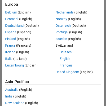
Europa
Belgium
(English)
Netherlands
(English)
Centro di fiducia
Marchi
Informativa sulla privacy
Denmark
(English)
Norway
(English)
Antipirateria
Stato dell'applicazione
Contatti
Deutschland
(Deutsch)
Österreich
(Deutsch)
© 1994-2026 The MathWorks, Inc.
España
(Español)
Portugal
(English)
Finland
(English)
Sweden
(English)
Seleziona u
Italia
France
(Français)
Switzerland
Ireland
(English)
Deutsch
Italia
(Italiano)
English
Luxembourg
(English)
Français
United Kingdom
(English)
Asia-Pacifico
Australia
(English)
India
(English)
New Zealand
(English)