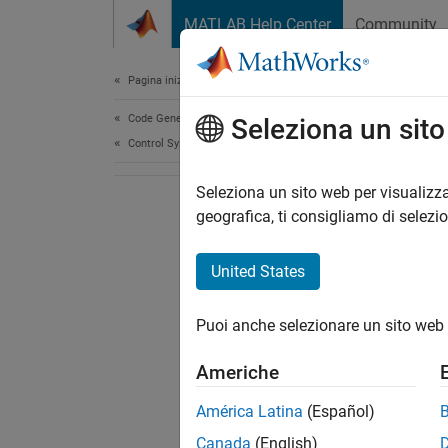
Vai al contenuto
MATLAB Help Center
Community
Document
Pagina iniziale della documentazione
Code Generation
Seleziona un sit
Control Systems
Seleziona un sito web per visualizza
geografica, ti consigliamo di selezi
United States
Puoi anche selezionare un sito web 
Americhe
América Latina
(Español)
Canada
(English)