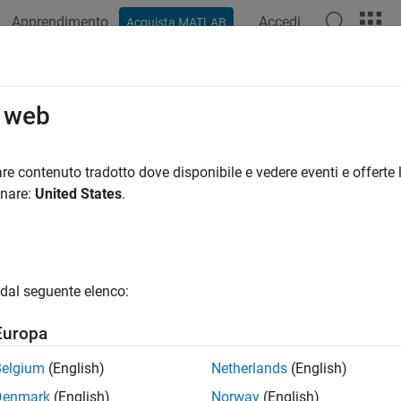
Apprendimento
Accedi
Acquista MATLAB
ation
Examples
Functions
Blocks
Apps
Videos
o web
re contenuto tradotto dove disponibile e vedere eventi e offerte l
How useful was this informat
onare:
United States
.
dal seguente elenco:
Europa
Belgium
(English)
Netherlands
(English)
Denmark
(English)
Norway
(English)