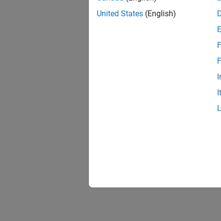
United States
(English)
F
F
I
I