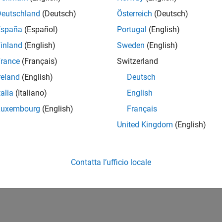
Deutschland
(Deutsch)
Österreich
(Deutsch)
España
(Español)
Portugal
(English)
inland
(English)
Sweden
(English)
rance
(Français)
Switzerland
reland
(English)
Deutsch
talia
(Italiano)
English
Luxembourg
(English)
Français
United Kingdom
(English)
Contatta l’ufficio locale