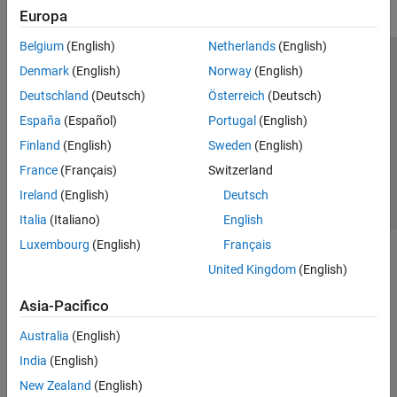
Europa
Belgium
(English)
Netherlands
(English)
Centro di fiducia
Marchi
Informativa sulla privacy
Denmark
(English)
Norway
(English)
Antipirateria
Stato dell'applicazione
Contatti
Deutschland
(Deutsch)
Österreich
(Deutsch)
© 1994-2026 The MathWorks, Inc.
España
(Español)
Portugal
(English)
Finland
(English)
Sweden
(English)
Seleziona u
Italia
France
(Français)
Switzerland
Ireland
(English)
Deutsch
Italia
(Italiano)
English
Luxembourg
(English)
Français
United Kingdom
(English)
Asia-Pacifico
Australia
(English)
India
(English)
New Zealand
(English)