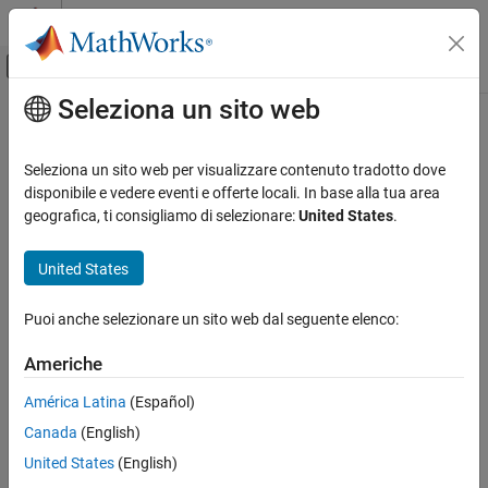
Vai al contenuto
MATLAB Help Center
Attiva/disattiva menu di navigazione off
Seleziona un sito web
Contenuto principale
Pagina iniziale della documentazione
Code Generation
Seleziona un sito web per visualizzare contenuto tradotto dove
Control Systems
disponibile e vedere eventi e offerte locali. In base alla tua area
geografica, ti consigliamo di selezionare:
United States
.
How useful was this information?
United States
Puoi anche selezionare un sito web dal seguente elenco:
Americhe
América Latina
(Español)
Canada
(English)
United States
(English)