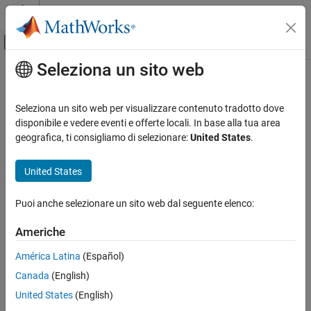
Vai al contenuto
MATLAB Help Center
Attiva/disattiva menu di navigazione off
Seleziona un sito web
Contenuto principale
Pagina iniziale della documentazione
Code Generation
Seleziona un sito web per visualizzare contenuto tradotto dove
Control Systems
disponibile e vedere eventi e offerte locali. In base alla tua area
geografica, ti consigliamo di selezionare:
United States
.
How useful was this information?
United States
Puoi anche selezionare un sito web dal seguente elenco:
Americhe
América Latina
(Español)
Canada
(English)
United States
(English)