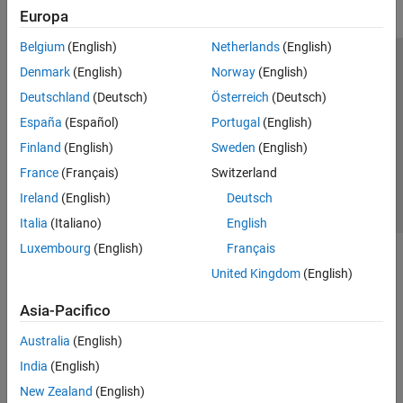
Europa
Belgium
(English)
Netherlands
(English)
Centro di fiducia
Marchi
Informativa sulla privacy
Denmark
(English)
Norway
(English)
Antipirateria
Stato dell'applicazione
Contatti
Deutschland
(Deutsch)
Österreich
(Deutsch)
© 1994-2026 The MathWorks, Inc.
España
(Español)
Portugal
(English)
Finland
(English)
Sweden
(English)
Seleziona u
Italia
France
(Français)
Switzerland
Ireland
(English)
Deutsch
Italia
(Italiano)
English
Luxembourg
(English)
Français
United Kingdom
(English)
Asia-Pacifico
Australia
(English)
India
(English)
New Zealand
(English)