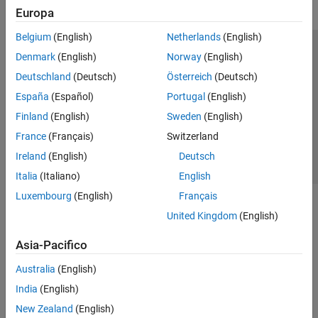
Europa
Belgium
(English)
Netherlands
(English)
Centro di fiducia
Marchi
Informativa sulla privacy
Denmark
(English)
Norway
(English)
Antipirateria
Stato dell'applicazione
Contatti
Deutschland
(Deutsch)
Österreich
(Deutsch)
© 1994-2026 The MathWorks, Inc.
España
(Español)
Portugal
(English)
Finland
(English)
Sweden
(English)
Seleziona u
Italia
France
(Français)
Switzerland
Ireland
(English)
Deutsch
Italia
(Italiano)
English
Luxembourg
(English)
Français
United Kingdom
(English)
Asia-Pacifico
Australia
(English)
India
(English)
New Zealand
(English)