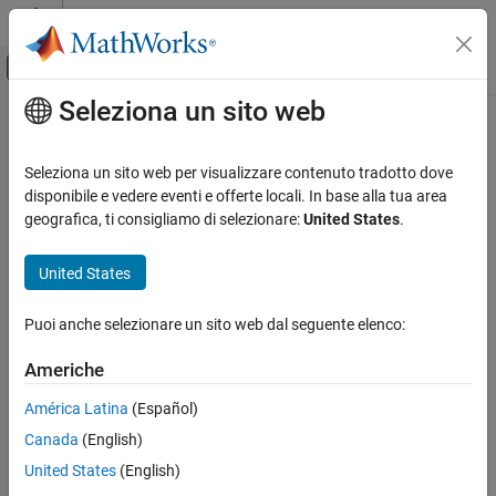
Vai al contenuto
MATLAB Help Center
Attiva/disattiva menu di navigazione off
Seleziona un sito web
Contenuto principale
Pagina iniziale della documentazione
Robotics and Autonomous Systems
Seleziona un sito web per visualizzare contenuto tradotto dove
Aerospace and Defense
disponibile e vedere eventi e offerte locali. In base alla tua area
geografica, ti consigliamo di selezionare:
United States
.
How useful was this information?
United States
Puoi anche selezionare un sito web dal seguente elenco:
Americhe
América Latina
(Español)
Canada
(English)
United States
(English)