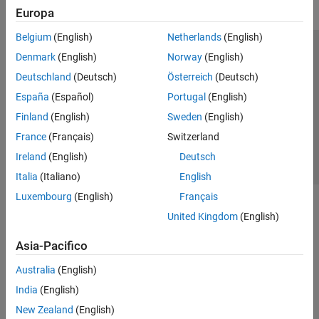
Europa
Belgium
(English)
Netherlands
(English)
Centro di fiducia
Marchi
Informativa sulla privacy
Denmark
(English)
Norway
(English)
Antipirateria
Stato dell'applicazione
Contatti
Deutschland
(Deutsch)
Österreich
(Deutsch)
© 1994-2026 The MathWorks, Inc.
España
(Español)
Portugal
(English)
Finland
(English)
Sweden
(English)
Seleziona u
Italia
France
(Français)
Switzerland
Ireland
(English)
Deutsch
Italia
(Italiano)
English
Luxembourg
(English)
Français
United Kingdom
(English)
Asia-Pacifico
Australia
(English)
India
(English)
New Zealand
(English)