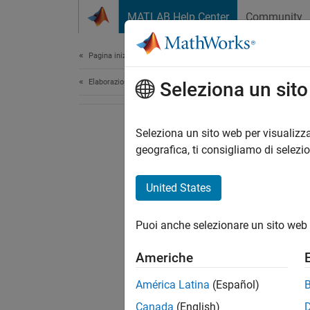
Vai al contenuto
MATLAB Help Center
Community
Document
Pagina iniziale della documentazione
Elaborazione di immagini e Computer Vision
Seleziona un sit
Seleziona un sito web per visualizza
geografica, ti consigliamo di selezi
United States
Puoi anche selezionare un sito web 
Americhe
América Latina
(Español)
Canada
(English)