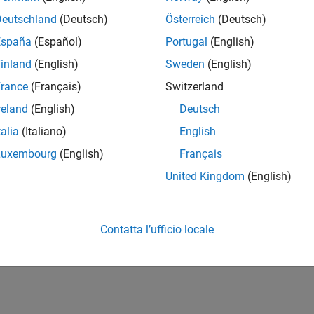
Deutschland
(Deutsch)
Österreich
(Deutsch)
España
(Español)
Portugal
(English)
inland
(English)
Sweden
(English)
rance
(Français)
Switzerland
reland
(English)
Deutsch
talia
(Italiano)
English
Luxembourg
(English)
Français
United Kingdom
(English)
Contatta l’ufficio locale