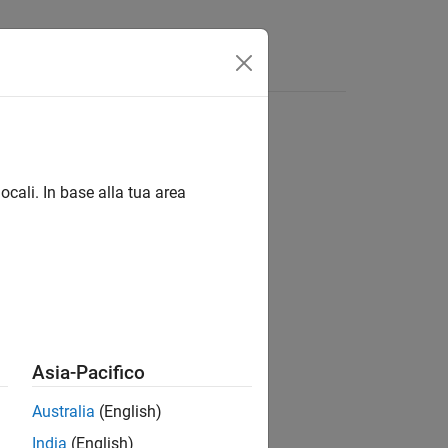
isposte
ocali. In base alla tua area
ion?
Asia-Pacifico
Australia
(English)
India
(English)