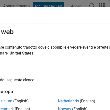
Apprendimento
Accedi
Acquista MATLAB
azione
Esempi
Funzioni
Blocchi
App
Video
R
o web
re contenuto tradotto dove disponibile e vedere eventi e offerte l
How useful was this informat
onare:
United States
.
dal seguente elenco:
Europa
Belgium
(English)
Netherlands
(English)
Denmark
(English)
Norway
(English)