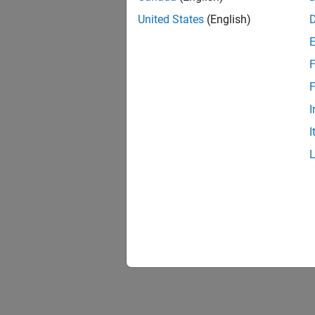
United States
(English)
F
F
I
I