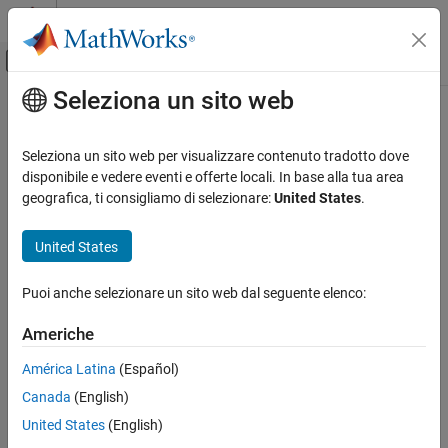
Vai al contenuto
MATLAB Help Center
Attiva/disattiva menu di navigazione off
Seleziona un sito web
Contenuto principale
Pagina iniziale della documentazione
Elaborazione di immagini e Computer Vision
Seleziona un sito web per visualizzare contenuto tradotto dove
disponibile e vedere eventi e offerte locali. In base alla tua area
How useful was this information?
geografica, ti consigliamo di selezionare:
United States
.
United States
Puoi anche selezionare un sito web dal seguente elenco:
Americhe
América Latina
(Español)
Canada
(English)
United States
(English)