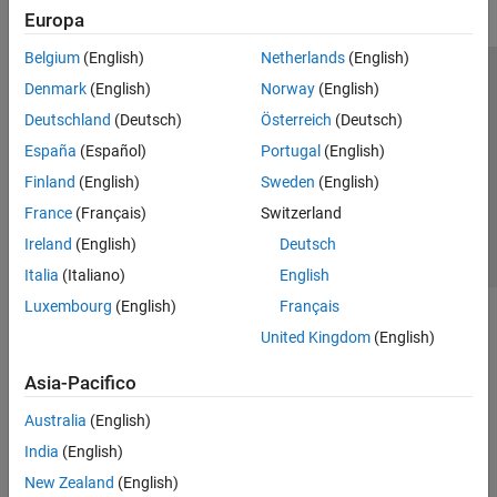
Europa
Belgium
(English)
Netherlands
(English)
Centro di fiducia
Marchi
Informativa sulla privacy
Denmark
(English)
Norway
(English)
Antipirateria
Stato dell'applicazione
Contatti
Deutschland
(Deutsch)
Österreich
(Deutsch)
© 1994-2026 The MathWorks, Inc.
España
(Español)
Portugal
(English)
Finland
(English)
Sweden
(English)
Seleziona u
Italia
France
(Français)
Switzerland
Ireland
(English)
Deutsch
Italia
(Italiano)
English
Luxembourg
(English)
Français
United Kingdom
(English)
Asia-Pacifico
Australia
(English)
India
(English)
New Zealand
(English)