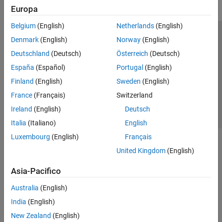
Europa
Belgium
(English)
Netherlands
(English)
Centro di fiducia
Marchi
Informativa sulla privacy
Denmark
(English)
Norway
(English)
Antipirateria
Stato dell'applicazione
Contatti
Deutschland
(Deutsch)
Österreich
(Deutsch)
© 1994-2026 The MathWorks, Inc.
España
(Español)
Portugal
(English)
Finland
(English)
Sweden
(English)
Seleziona u
Italia
France
(Français)
Switzerland
Ireland
(English)
Deutsch
Italia
(Italiano)
English
Luxembourg
(English)
Français
United Kingdom
(English)
Asia-Pacifico
Australia
(English)
India
(English)
New Zealand
(English)