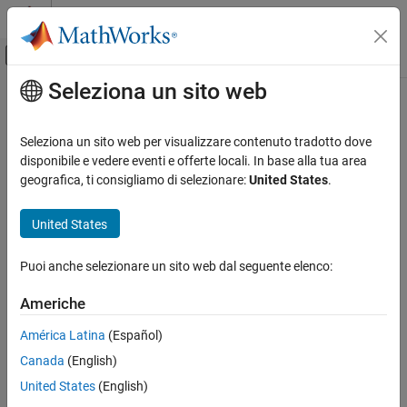
Vai al contenuto
MATLAB Help Center
Attiva/disattiva menu di navigazione off
Seleziona un sito web
Contenuto principale
Pagina iniziale della documentazione
Elaborazione di immagini e Computer Vision
Seleziona un sito web per visualizzare contenuto tradotto dove
disponibile e vedere eventi e offerte locali. In base alla tua area
geografica, ti consigliamo di selezionare:
United States
.
How useful was this information?
United States
Puoi anche selezionare un sito web dal seguente elenco:
Americhe
América Latina
(Español)
Canada
(English)
United States
(English)