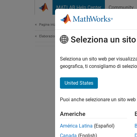
Vai al contenuto
MATLAB Help Center
Community
Document
Pagina iniziale della documentazione
Elaborazione di immagini e Computer Vision
Seleziona un sit
Seleziona un sito web per visualizza
geografica, ti consigliamo di selezi
United States
Puoi anche selezionare un sito web 
Americhe
América Latina
(Español)
Canada
(English)