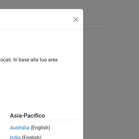
isposte
ocali. In base alla tua area
ion?
Asia-Pacifico
Australia
(English)
India
(English)