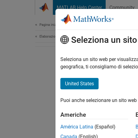
Vai al contenuto
MATLAB Help Center
Community
Document
Pagina iniziale della documentazione
Elaborazione di immagini e Computer Vision
Seleziona un sit
Seleziona un sito web per visualizza
geografica, ti consigliamo di selezi
United States
Puoi anche selezionare un sito web 
Americhe
América Latina
(Español)
Canada
(English)