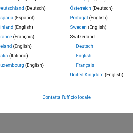
Deutschland
(Deutsch)
Österreich
(Deutsch)
España
(Español)
Portugal
(English)
inland
(English)
Sweden
(English)
rance
(Français)
Switzerland
reland
(English)
Deutsch
talia
(Italiano)
English
Luxembourg
(English)
Français
United Kingdom
(English)
Contatta l’ufficio locale