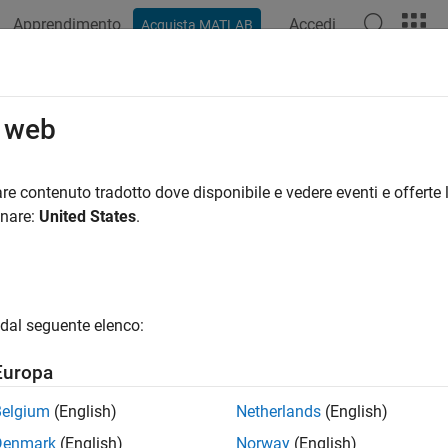
Apprendimento
Accedi
Acquista MATLAB
azione
Esempi
Funzioni
Blocchi
App
Video
R
o web
re contenuto tradotto dove disponibile e vedere eventi e offerte l
How useful was this informat
onare:
United States
.
dal seguente elenco:
Europa
Belgium
(English)
Netherlands
(English)
Denmark
(English)
Norway
(English)