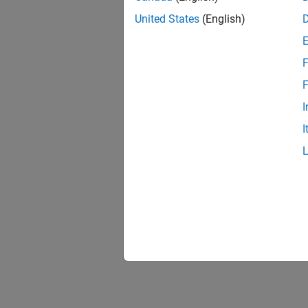
United States
(English)
F
F
I
I