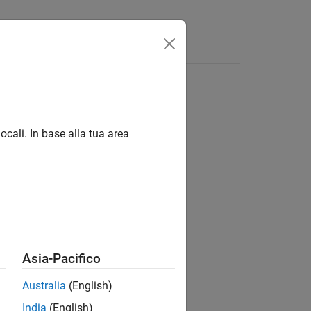
isposte
ocali. In base alla tua area
ion?
Asia-Pacifico
Australia
(English)
India
(English)