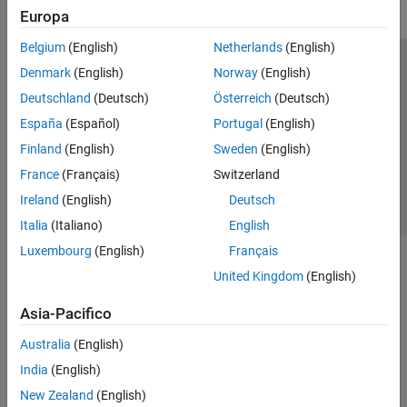
Europa
Belgium
(English)
Netherlands
(English)
Centro di fiducia
Marchi
Informativa sulla privacy
Denmark
(English)
Norway
(English)
Antipirateria
Stato dell'applicazione
Contatti
Deutschland
(Deutsch)
Österreich
(Deutsch)
© 1994-2026 The MathWorks, Inc.
España
(Español)
Portugal
(English)
Finland
(English)
Sweden
(English)
Seleziona u
Italia
France
(Français)
Switzerland
Ireland
(English)
Deutsch
Italia
(Italiano)
English
Luxembourg
(English)
Français
United Kingdom
(English)
Asia-Pacifico
Australia
(English)
India
(English)
New Zealand
(English)