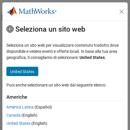
Vai al contenuto
MATLAB Help Center
Attiva/disattiva menu di navigazione off
Seleziona un sito web
Contenuto principale
Pagina iniziale della documentazione
Elaborazione di immagini e Computer Vision
Seleziona un sito web per visualizzare contenuto tradotto dove
disponibile e vedere eventi e offerte locali. In base alla tua area
geografica, ti consigliamo di selezionare:
United States
.
How useful was this information?
United States
Puoi anche selezionare un sito web dal seguente elenco:
Americhe
América Latina
(Español)
Canada
(English)
United States
(English)