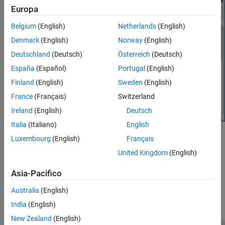
Europa
Belgium
(English)
Netherlands
(English)
Denmark
(English)
Norway
(English)
Deutschland
(Deutsch)
Österreich
(Deutsch)
España
(Español)
Portugal
(English)
Finland
(English)
Sweden
(English)
France
(Français)
Switzerland
Ireland
(English)
Deutsch
Italia
(Italiano)
English
®
For more information on the accelerator modes in Simulink
, see
Luxembourg
(English)
Français
Choosing a Simulation Mode
(Simulink)
.
United Kingdom
(English)
How useful was this information?
Asia-Pacifico
Australia
(English)
India
(English)
New Zealand
(English)