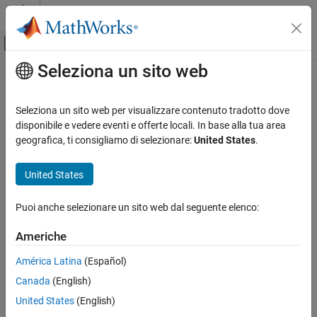
Vai al contenuto
MATLAB Help Center
Attiva/disattiva menu di navigazione off
Seleziona un sito web
Contenuto principale
Pagina iniziale della documentazione
Elaborazione di segnali
Seleziona un sito web per visualizzare contenuto tradotto dove
disponibile e vedere eventi e offerte locali. In base alla tua area
geografica, ti consigliamo di selezionare:
United States
.
How useful was this information?
United States
Puoi anche selezionare un sito web dal seguente elenco:
Americhe
América Latina
(Español)
Canada
(English)
United States
(English)