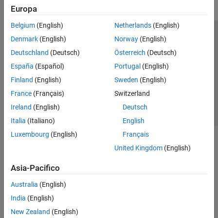
Europa
Belgium
(English)
Netherlands
(English)
Centro di fiducia
Marchi
Informativa sulla privacy
Denmark
(English)
Norway
(English)
Antipirateria
Stato dell'applicazione
Contatti
Deutschland
(Deutsch)
Österreich
(Deutsch)
© 1994-2026 The MathWorks, Inc.
España
(Español)
Portugal
(English)
Finland
(English)
Sweden
(English)
Seleziona u
Italia
France
(Français)
Switzerland
Ireland
(English)
Deutsch
Italia
(Italiano)
English
Luxembourg
(English)
Français
United Kingdom
(English)
Asia-Pacifico
Australia
(English)
India
(English)
New Zealand
(English)