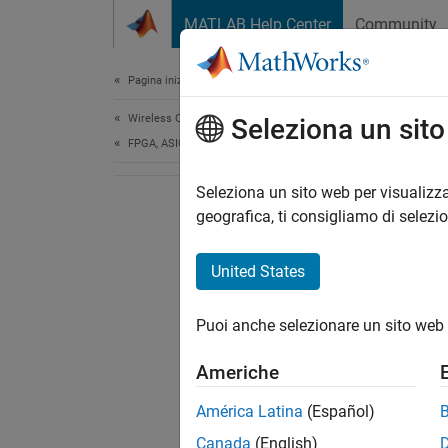
Vai al contenuto
MATLAB Help Center
Community
Document
Pagina iniziale della documentazione
Wireless Communications
Seleziona un sit
FPGA, ASIC, and SoC Development
Seleziona un sito web per visualizza
geografica, ti consigliamo di selezi
United States
Puoi anche selezionare un sito web 
Americhe
América Latina
(Español)
Canada
(English)