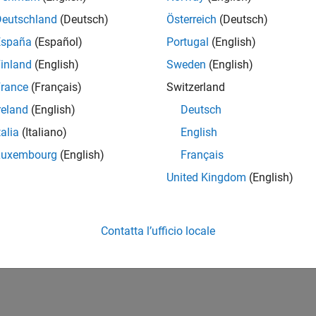
Deutschland
(Deutsch)
Österreich
(Deutsch)
España
(Español)
Portugal
(English)
inland
(English)
Sweden
(English)
rance
(Français)
Switzerland
reland
(English)
Deutsch
talia
(Italiano)
English
Luxembourg
(English)
Français
United Kingdom
(English)
Contatta l’ufficio locale