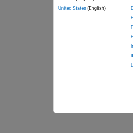
United States
(English)
F
F
I
I