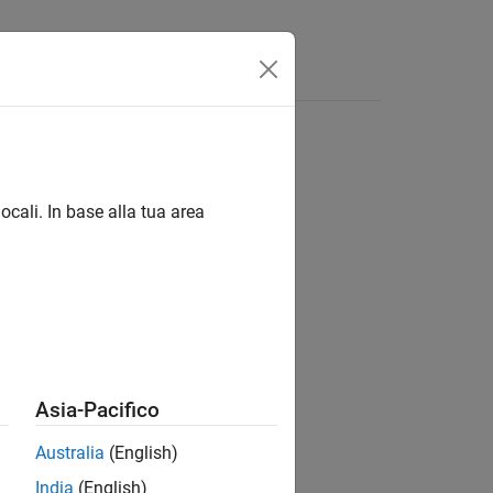
s
ocali. In base alla tua area
ion?
Asia-Pacifico
Australia
(English)
India
(English)