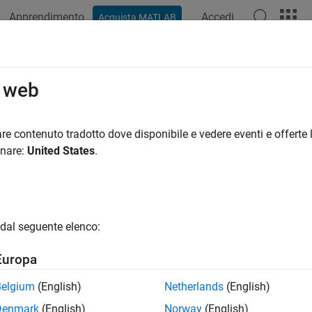
Apprendimento
Accedi
Acquista MATLAB
ation
Examples
Functions
Blocks
Videos
Answer
o web
re contenuto tradotto dove disponibile e vedere eventi e offerte l
How useful was this informat
onare:
United States
.
dal seguente elenco:
Europa
Belgium
(English)
Netherlands
(English)
Denmark
(English)
Norway
(English)