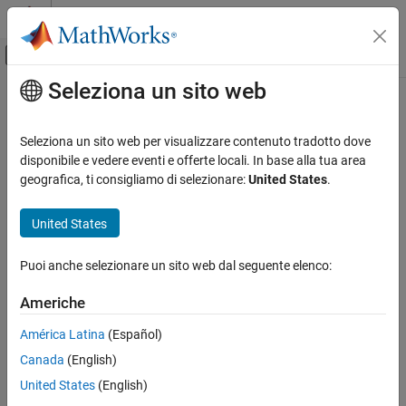
Vai al contenuto
MATLAB Help Center
Attiva/disattiva menu di navigazione off
Seleziona un sito web
Contenuto principale
Pagina iniziale della documentazione
Wireless Communications
Seleziona un sito web per visualizzare contenuto tradotto dove
FPGA, ASIC, and SoC Development
disponibile e vedere eventi e offerte locali. In base alla tua area
geografica, ti consigliamo di selezionare:
United States
.
How useful was this information?
United States
Puoi anche selezionare un sito web dal seguente elenco:
Americhe
América Latina
(Español)
Canada
(English)
United States
(English)