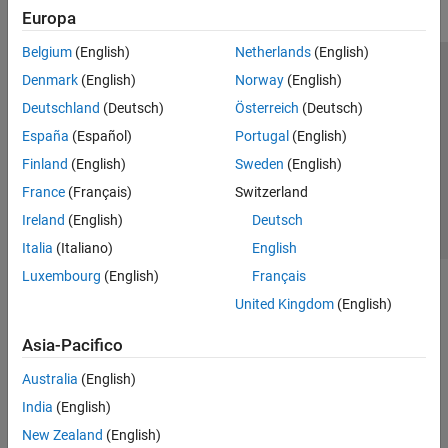
Europa
Belgium
(English)
Netherlands
(English)
Centro di fiducia
Marchi
Informativa sulla privacy
Denmark
(English)
Norway
(English)
Antipirateria
Stato dell'applicazione
Contatti
Deutschland
(Deutsch)
Österreich
(Deutsch)
© 1994-2026 The MathWorks, Inc.
España
(Español)
Portugal
(English)
Finland
(English)
Sweden
(English)
Seleziona u
Italia
France
(Français)
Switzerland
Ireland
(English)
Deutsch
Italia
(Italiano)
English
Luxembourg
(English)
Français
United Kingdom
(English)
Asia-Pacifico
Australia
(English)
India
(English)
New Zealand
(English)