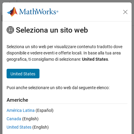
Vai al contenuto
MATLAB Help Center
Attiva/disattiva menu di navigazione off
Seleziona un sito web
Contenuto principale
Pagina iniziale della documentazione
Wireless Communications
Seleziona un sito web per visualizzare contenuto tradotto dove
disponibile e vedere eventi e offerte locali. In base alla tua area
How useful was this information?
geografica, ti consigliamo di selezionare:
United States
.
United States
Puoi anche selezionare un sito web dal seguente elenco:
Americhe
América Latina
(Español)
Canada
(English)
United States
(English)