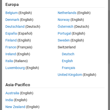
Europa
Belgium
(English)
Netherlands
(English)
Centro di fiducia
Marchi
Informativa sulla privacy
Denmark
(English)
Norway
(English)
Antipirateria
Stato dell'applicazione
Contatti
Deutschland
(Deutsch)
Österreich
(Deutsch)
© 1994-2026 The MathWorks, Inc.
España
(Español)
Portugal
(English)
Finland
(English)
Sweden
(English)
Seleziona u
Italia
France
(Français)
Switzerland
Ireland
(English)
Deutsch
Italia
(Italiano)
English
Luxembourg
(English)
Français
United Kingdom
(English)
Asia-Pacifico
Australia
(English)
India
(English)
New Zealand
(English)