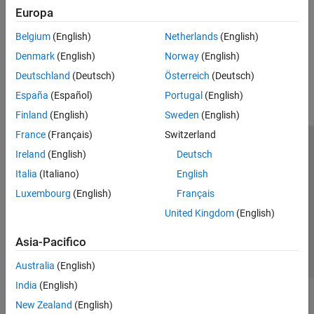
Europa
AI, Positioning, and Sensing
Belgium
(English)
Netherlands
(English)
Denmark
(English)
Norway
(English)
How useful was this information?
Deutschland
(Deutsch)
Österreich
(Deutsch)
España
(Español)
Portugal
(English)
Finland
(English)
Sweden
(English)
France
(Français)
Switzerland
Centro di fiducia
Marchi
Informativa sulla privacy
Ireland
(English)
Deutsch
Antipirateria
Stato dell'applicazione
Contatti
Italia
(Italiano)
English
© 1994-2026 The MathWorks, Inc.
Luxembourg
(English)
Français
United Kingdom
(English)
Seleziona u
Italia
Asia-Pacifico
Australia
(English)
India
(English)
New Zealand
(English)