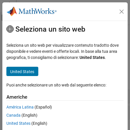
Vai al contenuto
MATLAB Help Center
Attiva/disattiva menu di navigazione off
Seleziona un sito web
Contenuto principale
Pagina iniziale della documentazione
802.11az
Wireless Communications
Seleziona un sito web per visualizzare contenuto tradotto dove
Receive 802.11az™ waveforms
disponibile e vedere eventi e offerte locali. In base alla tua area
WLAN Toolbox
Model 802.11az-related signal reception functionality.
geografica, ti consigliamo di selezionare:
United States
.
Signal Reception
Functions
Categoria
United States
802.11be (Wi-Fi 7)
expand all
802.11az
Puoi anche selezionare un sito web dal seguente elenco:
802.11ba
Waveform Detection and Synchronization
Americhe
802.11ax (Wi-Fi 6)
802.11ah
América Latina
(Español)
Bit-Level Processing
802.11ad
Canada
(English)
802.11n/ac (Wi-Fi 4 and Wi-Fi 5)
United States
(English)
802.11a/b/g/j/p
Related Information