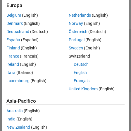
Europa
Belgium
(English)
Netherlands
(English)
Denmark
(English)
Norway
(English)
Deutschland
(Deutsch)
Österreich
(Deutsch)
Centro di fiducia
Marchi
Informativa sulla privacy
España
(Español)
Portugal
(English)
Antipirateria
Stato dell'applicazione
Contatti
Finland
(English)
Sweden
(English)
© 1994-2026 The MathWorks, Inc.
France
(Français)
Switzerland
Ireland
(English)
Deutsch
Seleziona u
Italia
(Italiano)
English
Italia
Luxembourg
(English)
Français
United Kingdom
(English)
Asia-Pacifico
Australia
(English)
India
(English)
New Zealand
(English)