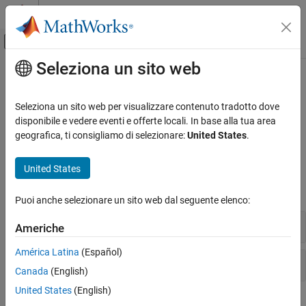
Vai al contenuto
MATLAB Help Center
Attiva/disattiva menu di navigazione off
Seleziona un sito web
Contenuto principale
Pagina iniziale della documentazione
802.11ba
Wireless Communications
Seleziona un sito web per visualizzare contenuto tradotto dove
Receive 802.11ba™ (WUR) waveforms
disponibile e vedere eventi e offerte locali. In base alla tua area
WLAN Toolbox
Model WUR-related signal reception functionality.
geografica, ti consigliamo di selezionare:
United States
.
Signal Reception
Functions
Categoria
United States
802.11be (Wi-Fi 7)
expand all
802.11az
Puoi anche selezionare un sito web dal seguente elenco:
802.11ba
Waveform Detection and Synchronization
Americhe
802.11ax (Wi-Fi 6)
802.11ah
América Latina
(Español)
Bit-Level Processing
802.11ad
Canada
(English)
802.11n/ac (Wi-Fi 4 and Wi-Fi 5)
United States
(English)
802.11a/b/g/j/p
How useful was this information?