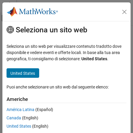
Vai al contenuto
MATLAB Help Center
Attiva/disattiva menu di navigazione off
Seleziona un sito web
Contenuto principale
Pagina iniziale della documentazione
Wireless Communications
Seleziona un sito web per visualizzare contenuto tradotto dove
disponibile e vedere eventi e offerte locali. In base alla tua area
How useful was this information?
geografica, ti consigliamo di selezionare:
United States
.
United States
Puoi anche selezionare un sito web dal seguente elenco:
Americhe
América Latina
(Español)
Canada
(English)
United States
(English)