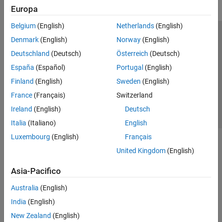
Europa
Belgium
(English)
Netherlands
(English)
Centro di fiducia
Marchi
Informativa sulla privacy
Denmark
(English)
Norway
(English)
Antipirateria
Stato dell'applicazione
Contatti
Deutschland
(Deutsch)
Österreich
(Deutsch)
© 1994-2026 The MathWorks, Inc.
España
(Español)
Portugal
(English)
Finland
(English)
Sweden
(English)
Seleziona u
Italia
France
(Français)
Switzerland
Ireland
(English)
Deutsch
Italia
(Italiano)
English
Luxembourg
(English)
Français
United Kingdom
(English)
Asia-Pacifico
Australia
(English)
India
(English)
New Zealand
(English)