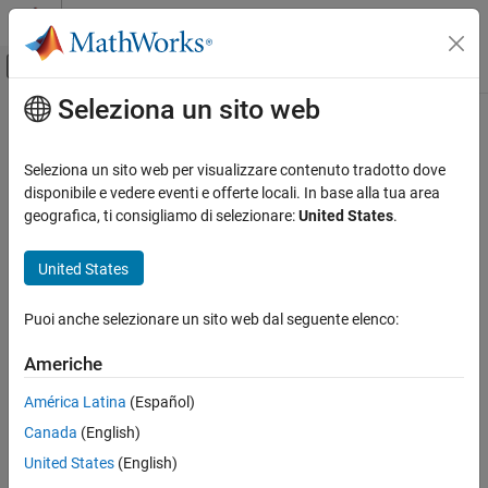
Vai al contenuto
MATLAB Help Center
Attiva/disattiva menu di navigazione off
Seleziona un sito web
Contenuto principale
Pagina iniziale della documentazione
Wireless Communications
Seleziona un sito web per visualizzare contenuto tradotto dove
disponibile e vedere eventi e offerte locali. In base alla tua area
geografica, ti consigliamo di selezionare:
United States
.
How useful was this information?
United States
Puoi anche selezionare un sito web dal seguente elenco:
Americhe
América Latina
(Español)
Canada
(English)
United States
(English)