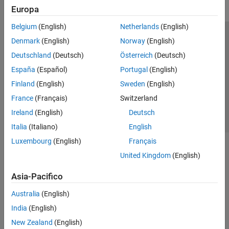
Europa
Belgium
(English)
Netherlands
(English)
Centro di fiducia
Marchi
Informativa sulla privacy
Denmark
(English)
Norway
(English)
Antipirateria
Stato dell'applicazione
Contatti
Deutschland
(Deutsch)
Österreich
(Deutsch)
© 1994-2026 The MathWorks, Inc.
España
(Español)
Portugal
(English)
Finland
(English)
Sweden
(English)
Seleziona u
Italia
France
(Français)
Switzerland
Ireland
(English)
Deutsch
Italia
(Italiano)
English
Luxembourg
(English)
Français
United Kingdom
(English)
Asia-Pacifico
Australia
(English)
India
(English)
New Zealand
(English)