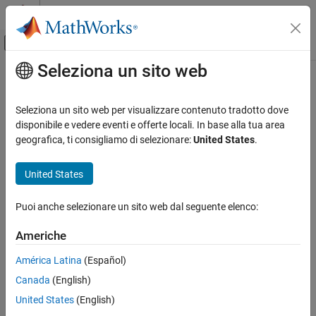
Vai al contenuto
MATLAB Help Center
Attiva/disattiva menu di navigazione off
Seleziona un sito web
Contenuto principale
Pagina iniziale della documentazione
Wireless Communications
Seleziona un sito web per visualizzare contenuto tradotto dove
disponibile e vedere eventi e offerte locali. In base alla tua area
geografica, ti consigliamo di selezionare:
United States
.
How useful was this information?
United States
Puoi anche selezionare un sito web dal seguente elenco:
Americhe
América Latina
(Español)
Canada
(English)
United States
(English)