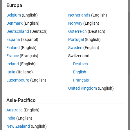
Europa
Belgium
(English)
Netherlands
(English)
Centro di fiducia
Marchi
Informativa sulla privacy
Denmark
(English)
Norway
(English)
Antipirateria
Stato dell'applicazione
Contatti
Deutschland
(Deutsch)
Österreich
(Deutsch)
© 1994-2026 The MathWorks, Inc.
España
(Español)
Portugal
(English)
Finland
(English)
Sweden
(English)
Seleziona u
Italia
France
(Français)
Switzerland
Ireland
(English)
Deutsch
Italia
(Italiano)
English
Luxembourg
(English)
Français
United Kingdom
(English)
Asia-Pacifico
Australia
(English)
India
(English)
New Zealand
(English)