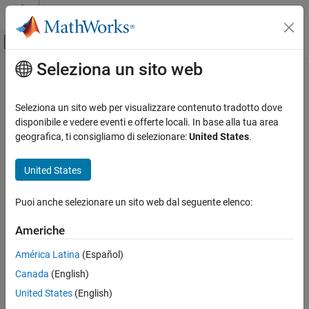
Vai al contenuto
MATLAB Help Center
Attiva/disattiva menu di navigazione off
Seleziona un sito web
Contenuto principale
Pagina iniziale della documentazione
Wireless Communications
Seleziona un sito web per visualizzare contenuto tradotto dove
disponibile e vedere eventi e offerte locali. In base alla tua area
geografica, ti consigliamo di selezionare:
United States
.
How useful was this information?
United States
Puoi anche selezionare un sito web dal seguente elenco:
Americhe
América Latina
(Español)
Canada
(English)
United States
(English)