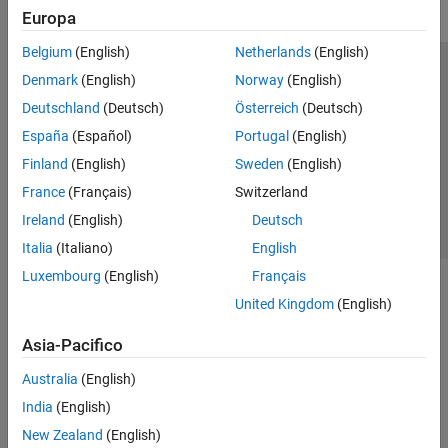
Europa
Belgium
(English)
Netherlands
(English)
Centro di fiducia
Marchi
Informativa sulla privacy
Denmark
(English)
Norway
(English)
Antipirateria
Stato dell'applicazione
Contatti
Deutschland
(Deutsch)
Österreich
(Deutsch)
© 1994-2026 The MathWorks, Inc.
España
(Español)
Portugal
(English)
Finland
(English)
Sweden
(English)
Seleziona u
Italia
France
(Français)
Switzerland
Ireland
(English)
Deutsch
Italia
(Italiano)
English
Luxembourg
(English)
Français
United Kingdom
(English)
Asia-Pacifico
Australia
(English)
India
(English)
New Zealand
(English)