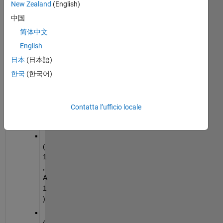
New Zealand
(English)
with 
the 
中国
foll
简体中文
owi
English
ng 
in a 
日本
(日本語)
col
한국
(한국어)
um
n 
with 
Contatta l’ufficio locale
dat
a
(
1
,
A
1
)