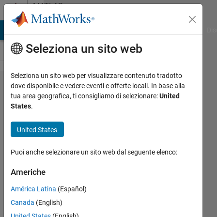
Vai al contenuto
MATLAB
Answers
ATLAB Answers
File Exchange
Cody
AI Chat Playground
Dis
Seleziona un sito web
Seleziona un sito web per visualizzare contenuto tradotto
how
dove disponibile e vedere eventi e offerte locali. In base alla
tua area geografica, ti consigliamo di selezionare:
United
to
States
.
sort
rows
United States
Puoi anche selezionare un sito web dal seguente elenco:
andrew
29 Gen
Americhe
2014
América Latina
(Español)
2
Risposte
Canada
(English)
United States
(English)