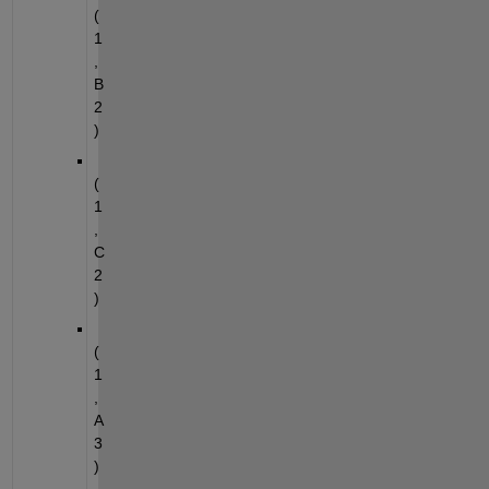
(
1
,
B
2
)
(
1
,
C
2
)
(
1
,
A
3
)