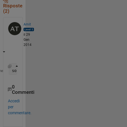
Risposte
(2)
Amit
il 29
Gen
2014
sort(M)
me
0
Commenti
Accedi
per
commentare.