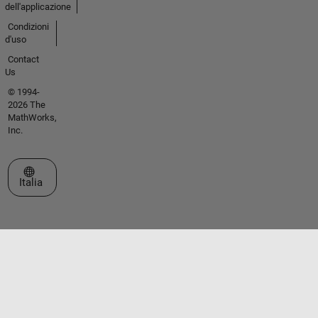
dell'applicazione
Condizioni
d'uso
Contact
Us
© 1994-
2026 The
MathWorks,
Inc.
Seleziona un sito web
Italia