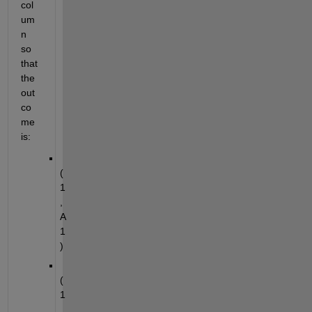
col
um
n 
so 
that 
the 
out 
co
me 
is:
(
1
,
A
1
)
(
1
,