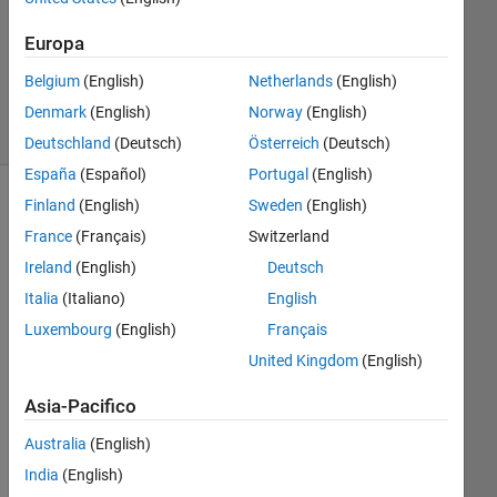
Aggiornato
29 Gen
Europa
2014
Belgium
(English)
Netherlands
(English)
27
Visualizzazioni
Denmark
(English)
Norway
(English)
(30 giorni)
Deutschland
(Deutsch)
Österreich
(Deutsch)
España
(Español)
Portugal
(English)
Finland
(English)
Sweden
(English)
Mostra
commenti
France
(Français)
Switzerland
meno
Ireland
(English)
Deutsch
recenti
Italia
(Italiano)
English
Luxembourg
(English)
Français
United Kingdom
(English)
I 
hav
Asia-Pacifico
e a 
dat
Australia
(English)
ase
India
(English)
t 