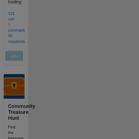
Community
Treasure
Hunt
Find
the
treasures