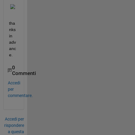
tha
nks 
in 
adv
anc
e.
0
Commenti
Accedi
per
commentare.
Accedi per
rispondere
a questa