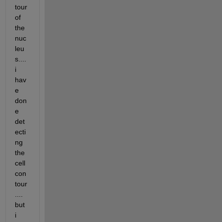
tour 
of 
the 
nuc
leu
s.... 
i 
hav
e 
don
e 
det
ecti
ng 
the 
cell 
con
tour
.... 
but 
i 