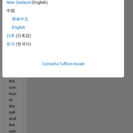
commenti
New Zealand
(English)
meno
中国
recenti
简体中文
English
日本
(日本語)
My 
crit
한국
(한국어)
eria 
is 
to 
Contatta l’ufficio locale
det
ect 
the 
con
tour 
of 
the 
cell 
and 
the 
con