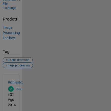
File
Exchange
Prodotti
Image
Processing
Toolbox
Tag
nucleus detection
image processing
Vedere anche
Richiesto:
sou
il 21
Ago
2014