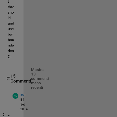
t 
thre
sho
ld 
and 
use 
bw
bou
nda
ries
().
Mostra
13
15
commenti
Commenti
meno
recenti
sou
il 1
Set
2014