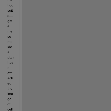
met
hod 
suit
s.... 
giv
e 
me 
so
me 
ide
a...
plz i 
hav
e 
attt
ach
ed 
the 
ima
ge 
of 
celll