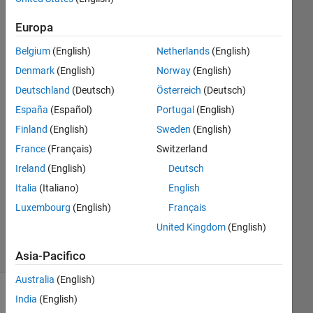
Europa
sou
21 Ago
Belgium
(English)
Netherlands
(English)
2014
Denmark
(English)
Norway
(English)
1
Deutschland
(Deutsch)
Österreich
(Deutsch)
Risposta
España
(Español)
Portugal
(English)
Risposta
Finland
(English)
Sweden
(English)
accettata
France
(Français)
Switzerland
Ireland
(English)
Deutsch
Aggiornato
Italia
(Italiano)
English
10 Set
2014
Luxembourg
(English)
Français
11
United Kingdom
(English)
Visualizzazioni
(30 giorni)
Asia-Pacifico
Australia
(English)
India
(English)
Mostra