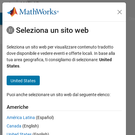
Vai al contenuto
MATLAB
Answers
ATLAB Answers
File Exchange
Cody
AI Chat Playground
Dis
Seleziona un sito web
Seleziona un sito web per visualizzare contenuto tradotto
I Have to
dove disponibile e vedere eventi e offerte locali. In base alla
tua area geografica, ti consigliamo di selezionare:
United
detect the
States
.
nucleus of
the
United States
cell...anyone
Puoi anche selezionare un sito web dal seguente elenco:
provide me
a code to
Americhe
detect the
América Latina
(Español)
nucleus in
Canada
(English)
the celll....
United States
(English)