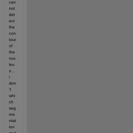
can
not 
det
ect 
the 
con
tour 
of 
the 
nuc
leu
s... 
i 
don
't 
whi
ch 
seg
me
ntat
ion 