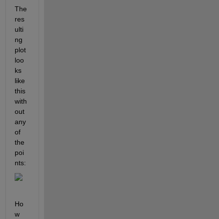
The 
res
ulti
ng 
plot 
loo
ks 
like 
this 
with
out 
any 
of 
the 
poi
nts: 
Ho
w 