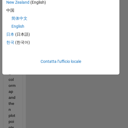
nt 
New Zealand
(English)
to 
中国
ma
简体中文
ke 
a 
English
plot 
日本
(日本語)
of 
한국
(한국어)
win
d 
spe
Contatta l’ufficio locale
eds 
as 
a 
col
orm
ap 
and 
the
n 
plot 
poi
nts 