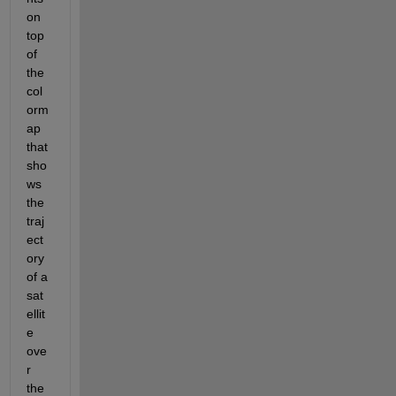
on 
top 
of 
the 
col
orm
ap 
that 
sho
ws 
the 
traj
ect
ory 
of a 
sat
ellit
e 
ove
r 
the 