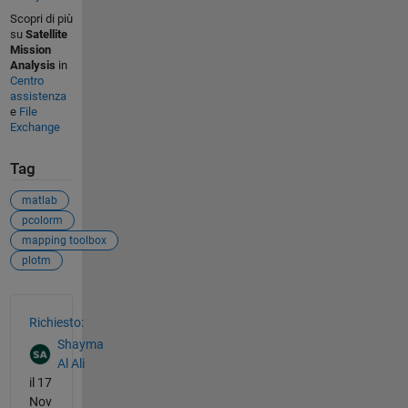
Scopri di più
su
Satellite
Mission
Analysis
in
Centro
assistenza
e
File
Exchange
Tag
matlab
pcolorm
mapping toolbox
plotm
Vedere anche
Richiesto:
Shayma
Al Ali
il 17
Nov