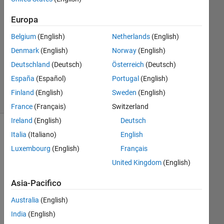
0
Europa
Risposte
Belgium
(English)
Netherlands
(English)
Aggiornato
Denmark
(English)
Norway
(English)
17 Nov
Deutschland
(Deutsch)
Österreich
(Deutsch)
2021
23
España
(Español)
Portugal
(English)
Visualizzazioni
Finland
(English)
Sweden
(English)
(30 giorni)
France
(Français)
Switzerland
Ireland
(English)
Deutsch
Italia
(Italiano)
English
Luxembourg
(English)
Français
United Kingdom
(English)
Asia-Pacifico
Australia
(English)
I 
India
(English)
wa