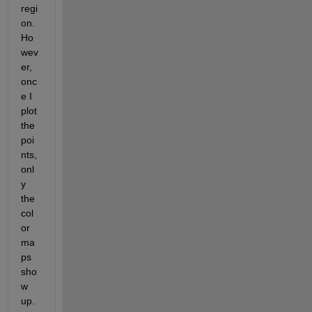
regi
on. 
Ho
wev
er, 
onc
e I 
plot 
the 
poi
nts, 
onl
y 
the 
col
or 
ma
ps 
sho
w 
up. 