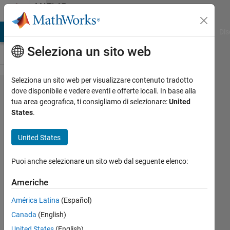
Vai al contenuto
MATLAB
Answers
ATLAB Answers
File Exchange
Cody
AI Chat Playground
Dis
Seleziona un sito web
Seleziona un sito web per visualizzare contenuto tradotto
Scattered
dove disponibile e vedere eventi e offerte locali. In base alla
tua area geografica, ti consigliamo di selezionare:
United
points
States
.
not
plotting
United States
on top of
Puoi anche selezionare un sito web dal seguente elenco:
pcolorm?
Americhe
Shayma
América Latina
(Español)
Al Ali
Canada
(English)
17 Nov
United States
(English)
2021