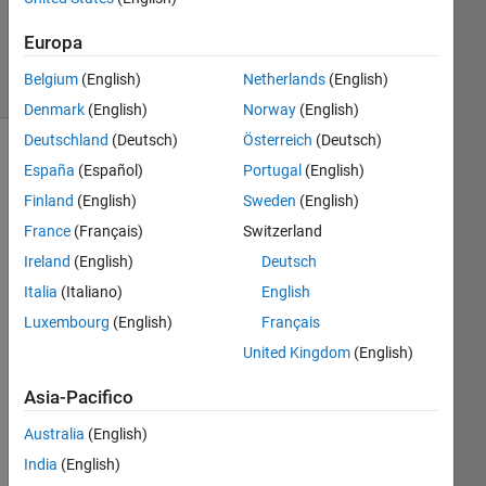
Risposte
19
Europa
Visualizzazioni
Belgium
(English)
Netherlands
(English)
(30 giorni)
Denmark
(English)
Norway
(English)
Deutschland
(Deutsch)
Österreich
(Deutsch)
España
(Español)
Portugal
(English)
Finland
(English)
Sweden
(English)
France
(Français)
Switzerland
Ireland
(English)
Deutsch
Italia
(Italiano)
English
Hi 
Luxembourg
(English)
Français
I'm 
United Kingdom
(English)
intr
est
Asia-Pacifico
ed 
to 
Australia
(English)
plot 
India
(English)
an 