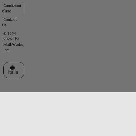
Condizioni
d'uso
Contact
Us
© 1994-
2026 The
MathWorks,
Inc.
Seleziona un sito web
Italia