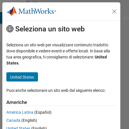
Vai al contenuto
MATLAB
Answers
ATLAB Answers
File Exchange
Cody
AI Chat Playground
Dis
Seleziona un sito web
Seleziona un sito web per visualizzare contenuto tradotto
Color
dove disponibile e vedere eventi e offerte locali. In base alla
tua area geografica, ti consigliamo di selezionare:
United
map
States
.
plotting
in
United States
matab
Puoi anche selezionare un sito web dal seguente elenco:
amberly
Americhe
hadden
América Latina
(Español)
25 Nov
2014
Canada
(English)
0
United States
(English)