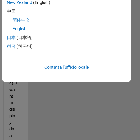
New Zealand
(English)
EZ 
ma
中国
p 
简体中文
for 
English
dat
a 
日本
(日本語)
(lat,
한국
(한국어)
lon
g 
and 
Contatta l’ufficio locale
vari
abl
e). I 
wa
nt 
to 
dis
pla
y 
dat
a 