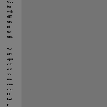
clus
ter 
with 
diff
ere
nt 
col
ors.
Wo
uld 
apri
ciat
e if 
so
me 
one 
cou
ld 
hel
p 