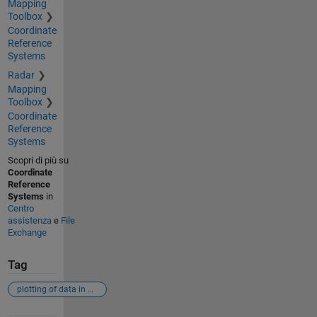
Mapping
Toolbox
Coordinate
Reference
Systems
Radar
Mapping
Toolbox
Coordinate
Reference
Systems
Scopri di più su
Coordinate
Reference
Systems
in
Centro
assistenza
e
File
Exchange
Tag
plotting of data in matlab (xy-variable)