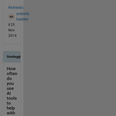
Vedere anche
Richiesto:
amberly
hadden
il 25
Nov
2014