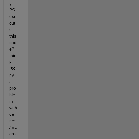
y 
PS 
exe
cut
e 
this 
cod
e? I 
thin
k 
PS 
hv 
a 
pro
ble
m 
with 
defi
nes
/ma
cro