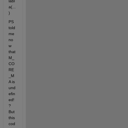
labl
a(...
)
PS 
told 
me 
no
w 
that 
M_
CO
RE
_M
A is 
und
efin
ed!
? 
But 
this 
cod