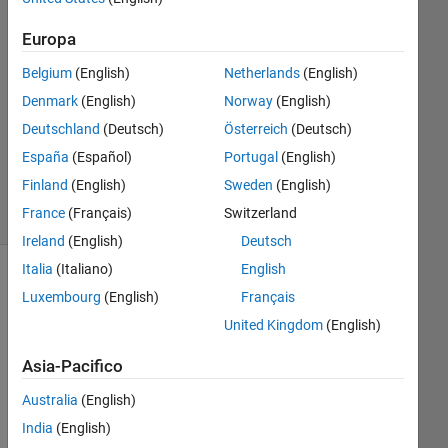
Europa
Risposta
accettata
Belgium
(English)
Netherlands
(English)
Denmark
(English)
Norway
(English)
Aggiornato
12 Gen
Deutschland
(Deutsch)
Österreich
(Deutsch)
2015
España
(Español)
Portugal
(English)
18
Finland
(English)
Sweden
(English)
Visualizzazioni
France
(Français)
Switzerland
(30 giorni)
Ireland
(English)
Deutsch
Italia
(Italiano)
English
Luxembourg
(English)
Français
United Kingdom
(English)
Asia-Pacifico
Australia
(English)
India
(English)
Hi, i 