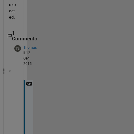
exp
ect
ed.
1
Commento
Thomas
il 12
Gen
2015
H
e
l
l
o
, 
c