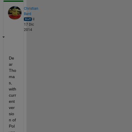
Christian
Bard
il
17 Dic
2014
De
ar 
Tho
ma
s, 
with 
curr
ent 
ver
sio
n of 
Pol