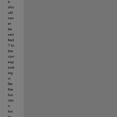
e 
sho
uld 
nev
er 
be 
veri
fied
? In 
the 
corr
esp
ond
ing 
ci 
file 
the 
fun
ctio
n 
loo
ks 