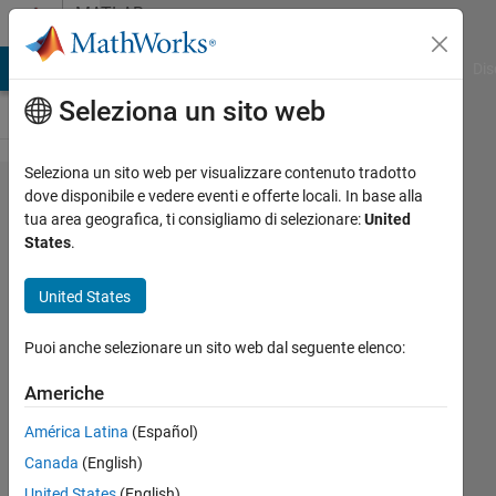
Vai al contenuto
MATLAB
Answers
ATLAB Answers
File Exchange
Cody
AI Chat Playground
Dis
Seleziona un sito web
Seleziona un sito web per visualizzare contenuto tradotto
Polyspace:
dove disponibile e vedere eventi e offerte locali. In base alla
tua area geografica, ti consigliamo di selezionare:
United
Defines-
States
.
Handling
not
United States
correct?
Puoi anche selezionare un sito web dal seguente elenco:
Thomas
Americhe
8 Dic
América Latina
(Español)
2014
Canada
(English)
1
Risposta
United States
(English)