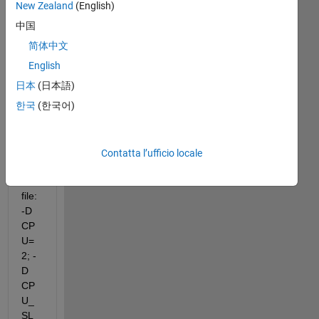
hv 
New Zealand
(English)
sep
中国
ecifi
简体中文
ed 
so
English
mm
日本
(日本語)
e 
한국
(한국어)
defi
nes 
in 
the 
Contatta l’ufficio locale
opti
ons
file: 
-D 
CP
U=
2; -
D 
CP
U_
SL