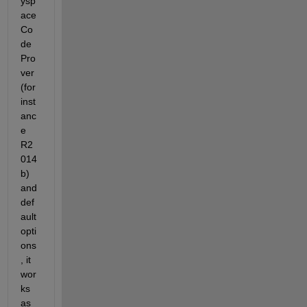
ysp
ace 
Co
de 
Pro
ver 
(for 
inst
anc
e 
R2
014
b) 
and 
def
ault 
opti
ons
, it 
wor
ks 
as 