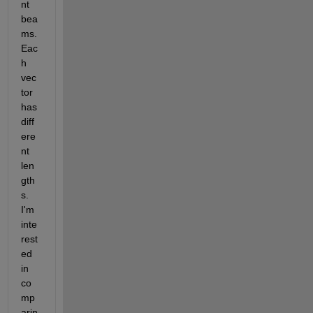
nt 
bea
ms. 
Eac
h 
vec
tor 
has 
diff
ere
nt 
len
gth
s. 
I'm 
inte
rest
ed 
in 
co
mp
arin