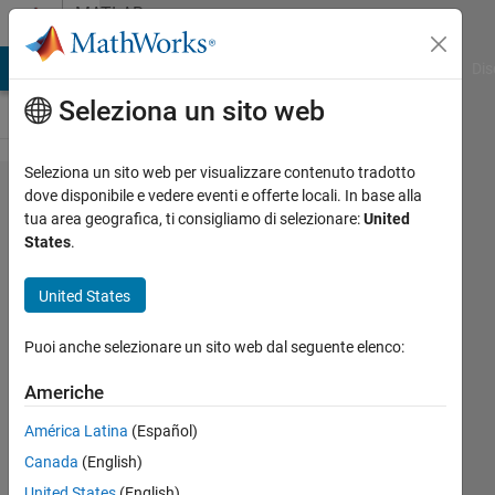
Vai al contenuto
MATLAB
Answers
ATLAB Answers
File Exchange
Cody
AI Chat Playground
Dis
Seleziona un sito web
Seleziona un sito web per visualizzare contenuto tradotto
How do I
dove disponibile e vedere eventi e offerte locali. In base alla
tua area geografica, ti consigliamo di selezionare:
United
compare two
States
.
vectors of
different
United States
length
Puoi anche selezionare un sito web dal seguente elenco:
without
interpolation?
Americhe
América Latina
(Español)
Shayma
Canada
(English)
Al Ali
United States
(English)