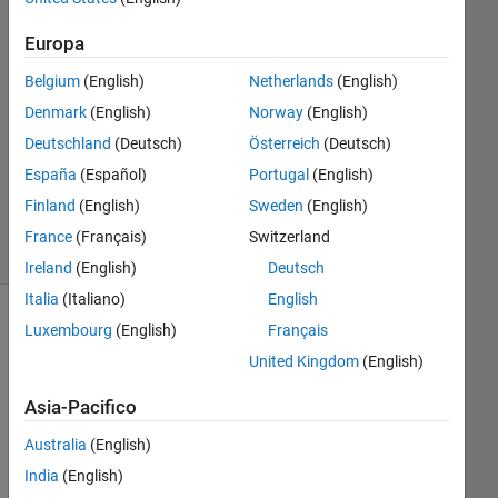
14 Mar
2022
Europa
1
Risposta
Belgium
(English)
Netherlands
(English)
Denmark
(English)
Norway
(English)
Aggiornato
Deutschland
(Deutsch)
Österreich
(Deutsch)
15 Mar
España
(Español)
Portugal
(English)
2022
13
Finland
(English)
Sweden
(English)
Visualizzazioni
France
(Français)
Switzerland
(30 giorni)
Ireland
(English)
Deutsch
Italia
(Italiano)
English
Luxembourg
(English)
Français
Mostra
commenti
United Kingdom
(English)
meno
recenti
Asia-Pacifico
Australia
(English)
India
(English)
Hi 