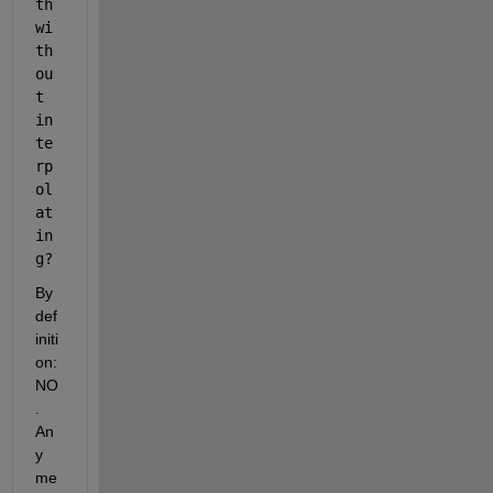
th 
wi
th
ou
t 
in
te
rp
ol
at
in
g?
By 
def
initi
on: 
NO
. 
An
y 
me