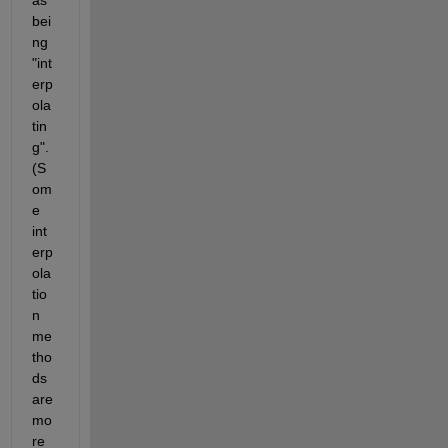
bei
ng 
"int
erp
ola
tin
g". 
(S
om
e 
int
erp
ola
tio
n 
me
tho
ds 
are 
mo
re 