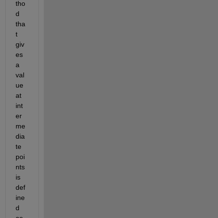
tho
d 
tha
t 
giv
es 
a 
val
ue 
at 
int
er
me
dia
te 
poi
nts 
is 
def
ine
d 
as 