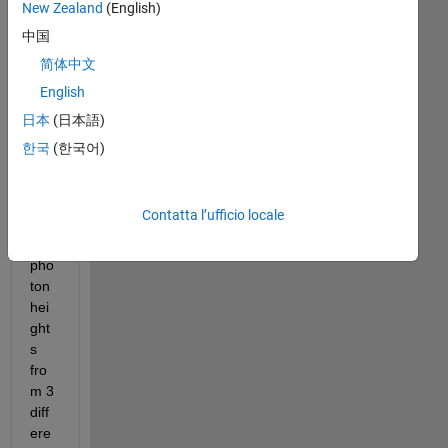
New Zealand
(English)
eve
ryo
中国
ne! 
简体中文
I 
English
hav
e 3 
日本
(日本語)
vec
한국
(한국어)
tors 
that 
con
Contatta l’ufficio locale
sist 
of 
pho
ton 
hei
ght
s 
fro
m 3 
diff
ere