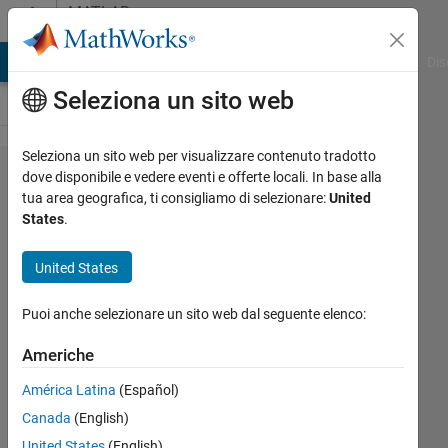
Vai al contenuto
MATLAB
Answers
ATLAB Answers
File Exchange
Cody
AI Chat Playground
Dis
Seleziona un sito web
Seleziona un sito web per visualizzare contenuto tradotto
Converting
dove disponibile e vedere eventi e offerte locali. In base alla
tua area geografica, ti consigliamo di selezionare:
United
livestream
States
.
RGB video
to gray
United States
scale
Puoi anche selezionare un sito web dal seguente elenco:
Jose
Americhe
4 Lug
América Latina
(Español)
2022
Canada
(English)
1
Risposta
United States
(English)