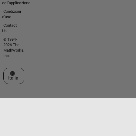
dell'applicazione
Condizioni
d'uso
Contact
Us
© 1994-
2026 The
MathWorks,
Inc.
Seleziona un sito web
Italia