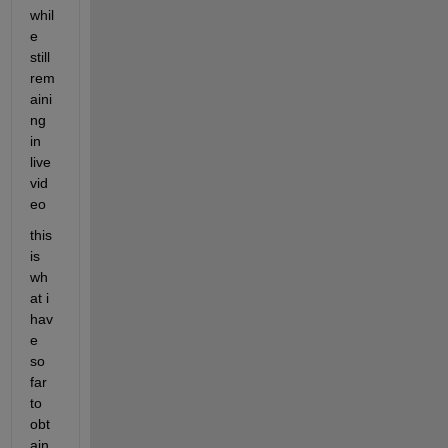
whil
e 
still 
rem
aini
ng 
in 
live 
vid
eo
this 
is 
wh
at i 
hav
e 
so 
far 
to 
obt
ain 