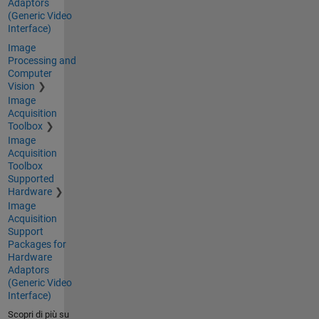
Adaptors
(Generic Video
Interface)
Image
Processing and
Computer
Vision
Image
Acquisition
Toolbox
Image
Acquisition
Toolbox
Supported
Hardware
Image
Acquisition
Support
Packages for
Hardware
Adaptors
(Generic Video
Interface)
Scopri di più su