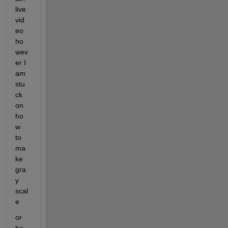
live 
vid
eo 
ho
wev
er I 
am 
stu
ck 
on 
ho
w 
to 
ma
ke 
gra
y 
scal
e 
or 