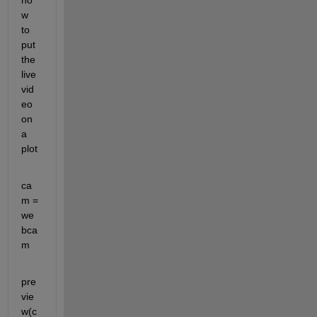
ho
w 
to 
put 
the 
live 
vid
eo 
on 
a 
plot
ca
m = 
we
bca
m
pre
vie
w(c