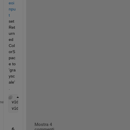
eoi
npu
t
set 
Ret
urn
ed
Col
orS
pac
e to 
'gra
ysc
ale'
.
vidobj = videoinput(theVideoAdaptor, cameraDeviceID
me
vidobj.ReturnedColorSpace = 
'grayscale'
;
Mostra 4
6
commenti