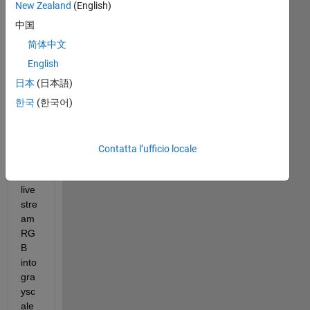
o I 
New Zealand
(English)
am 
中国
wo
nde
简体中文
ring 
English
if it 
日本
(日本語)
is 
pos
한국
(한국어)
sibl
e to 
con
Contatta l’ufficio locale
vert 
a 
live
stre
am 
RG
B  
into 
gra
ysc
ale 