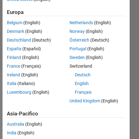
Europa
Risposta
accettata
Belgium
(English)
Netherlands
(English)
Denmark
(English)
Norway
(English)
Aggiornato
5 Lug 2022
Deutschland
(Deutsch)
Österreich
(Deutsch)
23
España
(Español)
Portugal
(English)
Visualizzazioni
Finland
(English)
Sweden
(English)
(30 giorni)
France
(Français)
Switzerland
Ireland
(English)
Deutsch
Mostra
Italia
(Italiano)
English
commenti
Luxembourg
(English)
Français
meno
United Kingdom
(English)
recenti
Asia-Pacifico
Australia
(English)
Hell
India
(English)