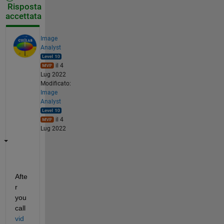
Risposta
accettata
Image
Analyst
il 4
Lug 2022
Modificato:
Image
Analyst
il 4
Lug 2022
Afte
r 
you 
call 
vid