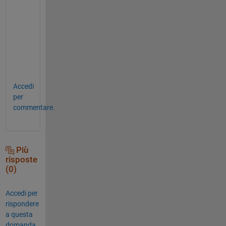
n
c
e 
w
a
s
.
Accedi
per
commentare.
Più
risposte
(0)
Accedi per
rispondere
a questa
domanda.