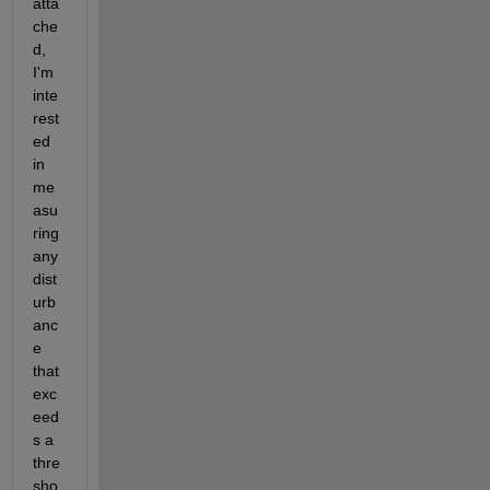
atta
che
d, 
I'm 
inte
rest
ed 
in 
me
asu
ring 
any 
dist
urb
anc
e 
that 
exc
eed
s a 
thre
sho