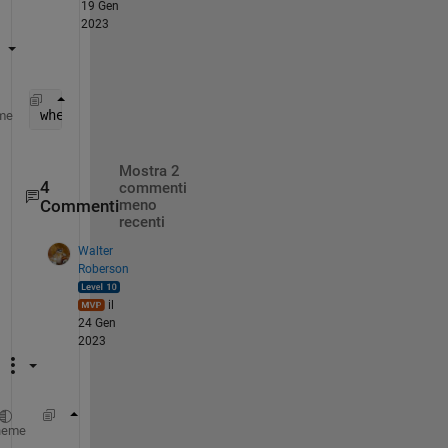
19 Gen
2023
wherebig = find(Yvf > 0.12);
me
Mostra 2
4
commenti
Commenti
meno
recenti
Walter
Roberson
il
24 Gen
2023
[~,LOCS] = findpeaks(Yvf, 
'MinPeakHeight'
, 0
heme