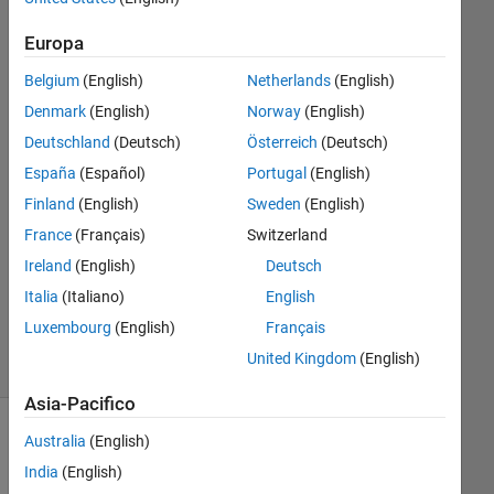
Susan
Europa
19 Gen
2023
Belgium
(English)
Netherlands
(English)
1
Denmark
(English)
Norway
(English)
Risposta
Deutschland
(Deutsch)
Österreich
(Deutsch)
Risposta
España
(Español)
Portugal
(English)
accettata
Finland
(English)
Sweden
(English)
France
(Français)
Switzerland
Aggiornato
Ireland
(English)
Deutsch
24 Gen
2023
Italia
(Italiano)
English
4
Luxembourg
(English)
Français
Visualizzazioni
United Kingdom
(English)
(30 giorni)
Asia-Pacifico
Australia
(English)
Mostra
commenti
India
(English)
meno