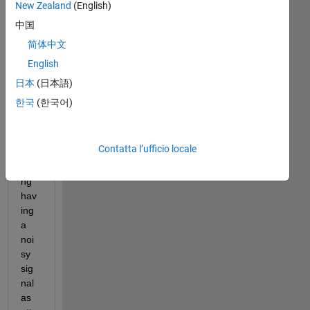
New Zealand
(English)
recenti
中国
简体中文
English
Yvf.mat
日本
(日本語)
한국
(한국어)
Hi,
Contatta l’ufficio locale
Ass
umi
ng 
hav
ing 
a 
noi
sy 
sig
nal 
as 