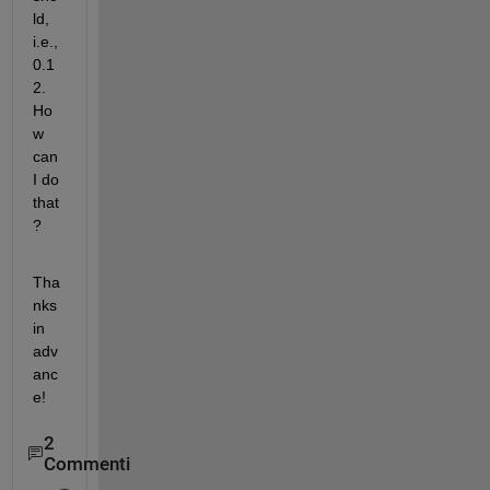
ld, 
i.e., 
0.1
2. 
Ho
w 
can 
I do 
that
?
Tha
nks 
in 
adv
anc
e!
2
Commenti