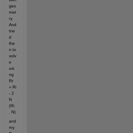
geo
met
ry. 
And 
trie
d 
the
n to 
solv
e 
usi
ng 
R
r
= R
i
- 2 
N 
(R
i
. N)
and 
my 