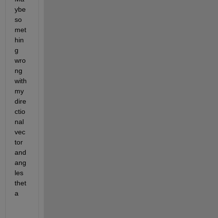
ybe 
so
met
hin
g 
wro
ng 
with 
my 
dire
ctio
nal 
vec
tor 
and 
ang
les 
thet
a