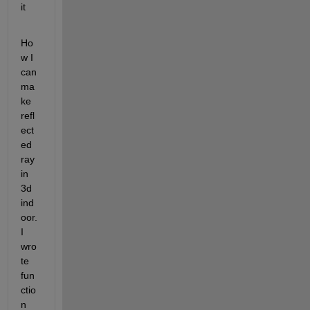
it
Ho
w I 
can 
ma
ke 
refl
ect
ed 
ray 
in 
3d 
ind
oor. 
I 
wro
te 
fun
ctio
n 