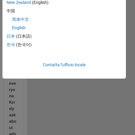
(30 giorni)
New Zealand
(English)
中国
简体中文
Mostra
commenti
English
meno
日本
(日本語)
recenti
한국
(한국어)
Contatta l’ufficio locale
Hell
o, 
eve
ryo
ne. 
Kin
sly 
ask 
abo
ut 
adv