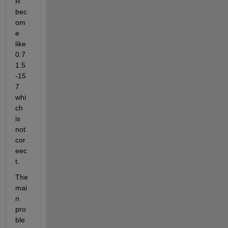
R 
bec
om
e 
like 
0.7 
1.5 
-15
7  
whi
ch 
is 
not 
cor
eec
t. 
The 
mai
n 
pro
ble