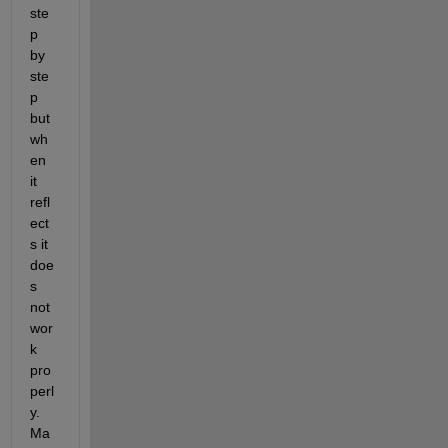
ste
p 
by 
ste
p 
but 
wh
en 
it 
refl
ect
s it 
doe
s 
not 
wor
k 
pro
perl
y. 
Ma