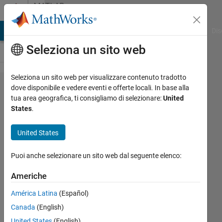
Vai al contenuto
MATLAB
Answers
ATLAB Answers
File Exchange
Cody
AI Chat Playground
Dis
Seleziona un sito web
Seleziona un sito web per visualizzare contenuto tradotto
How I
dove disponibile e vedere eventi e offerte locali. In base alla
tua area geografica, ti consigliamo di selezionare:
United
can
States
.
define/
calculate
United States
reflection
Puoi anche selezionare un sito web dal seguente elenco:
of the ray
correctly?
Americhe
As my
América Latina
(Español)
reflection
Canada
(English)
makes
United States
(English)