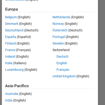
mistake
Europa
in
Belgium
(English)
Netherlands
(English)
direction
Denmark
(English)
Norway
(English)
Deutschland
(Deutsch)
Österreich
(Deutsch)
Aknur
España
(Español)
Portugal
(English)
9 Mar
2023
Finland
(English)
Sweden
(English)
1
France
(Français)
Switzerland
Risposta
Ireland
(English)
Deutsch
Italia
(Italiano)
English
Risposta
accettata
Luxembourg
(English)
Français
United Kingdom
(English)
Aggiornato
11 Apr
Asia-Pacifico
2023
Australia
(English)
17
Visualizzazioni
India
(English)