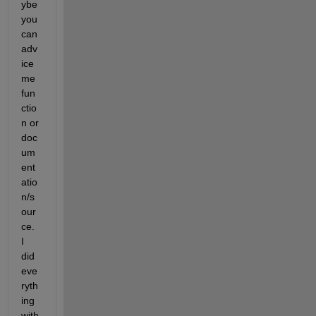
ybe 
you 
can 
adv
ice 
me 
fun
ctio
n or 
doc
um
ent
atio
n/s
our
ce. 
I 
did 
eve
ryth
ing 
with 