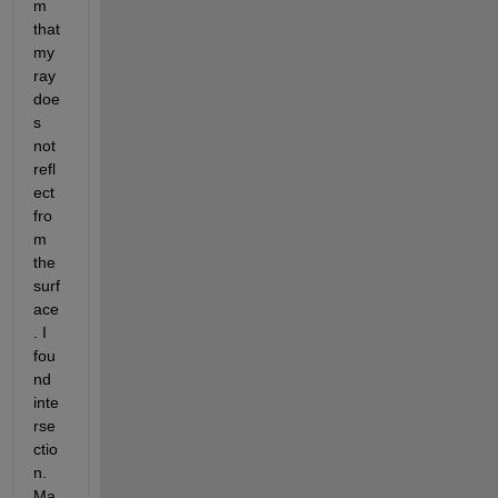
m 
that 
my 
ray 
doe
s 
not 
refl
ect 
fro
m 
the 
surf
ace
. I 
fou
nd 
inte
rse
ctio
n. 
Ma