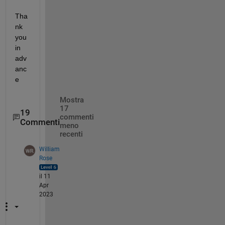
Tha
nk 
you 
in 
adv
anc
e
Mostra
17
19
commenti
Commenti
meno
recenti
William
Rose
il 11
Apr
2023