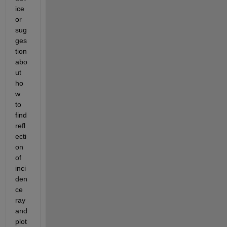
ice 
or 
sug
ges
tion 
abo
ut 
ho
w 
to 
find 
refl
ecti
on 
of 
inci
den
ce 
ray 
and 
plot 