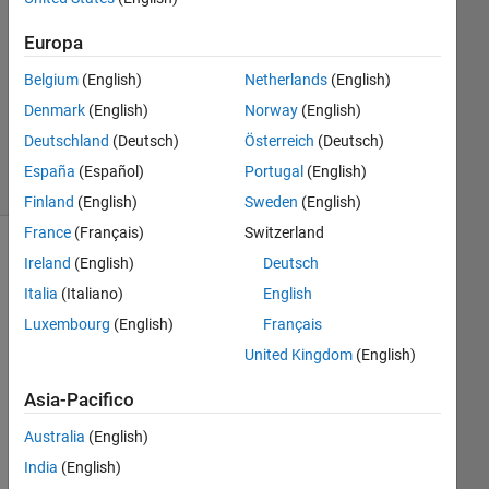
Risposta
Europa
Aggiornato
Belgium
(English)
Netherlands
(English)
31 Ago
Denmark
(English)
Norway
(English)
2023
8
Deutschland
(Deutsch)
Österreich
(Deutsch)
Visualizzazioni
España
(Español)
Portugal
(English)
(30 giorni)
Finland
(English)
Sweden
(English)
France
(Français)
Switzerland
Ireland
(English)
Deutsch
Italia
(Italiano)
English
Luxembourg
(English)
Français
United Kingdom
(English)
Asia-Pacifico
I 
Australia
(English)
wa
nt 
India
(English)
to 