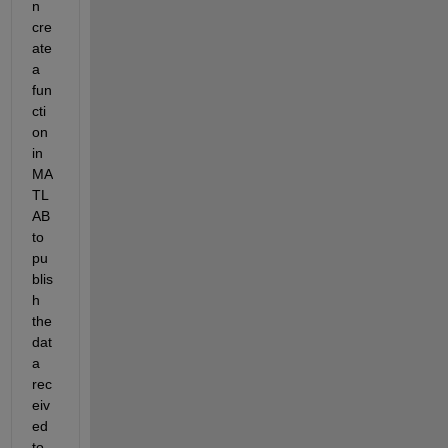
n 
cre
ate 
a 
fun
cti
on 
in 
MA
TL
AB 
to 
pu
blis
h 
the 
dat
a 
rec
eiv
ed 
to 