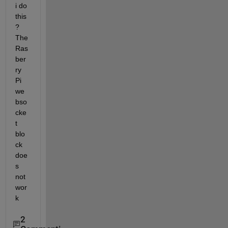
i do 
this
? 
The 
Ras
ber
ry 
Pi 
we
bso
cke
t 
blo
ck 
doe
s 
not 
wor
k
2