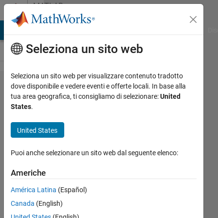
Vai al contenuto
MATLAB
Answers
ATLAB Answers
File Exchange
Cody
AI Chat Playground
Dis
Seleziona un sito web
Seleziona un sito web per visualizzare contenuto tradotto
How to
dove disponibile e vedere eventi e offerte locali. In base alla
tua area geografica, ti consigliamo di selezionare:
United
Publish
States
.
Simulink
output into
United States
Websocket
Puoi anche selezionare un sito web dal seguente elenco:
Amish
Americhe
Chavda
América Latina
(Español)
20 Lug
2023
Canada
(English)
1
United States
(English)