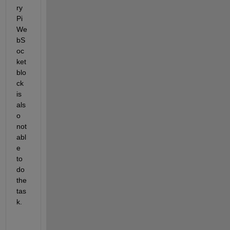
ry 
Pi 
We
bS
oc
ket 
blo
ck 
is 
als
o 
not 
abl
e 
to 
do 
the 
tas
k.