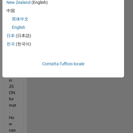
New Zealand
(English)
pub
中国
lish 
the 
简体中文
sim
English
ulin
日本
(日本語)
k 
out
한국
(한국어)
put 
into 
We
Contatta l’ufficio locale
bsc
ket 
in 
JS
ON 
for
mat
. 
Ho
w 
can 