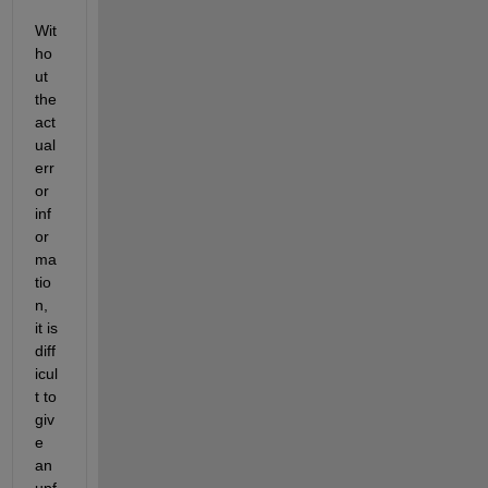
Wit
ho
ut 
the 
act
ual 
err
or 
inf
or
ma
tio
n, 
it is 
diff
icul
t to 
giv
e 
an 
upf