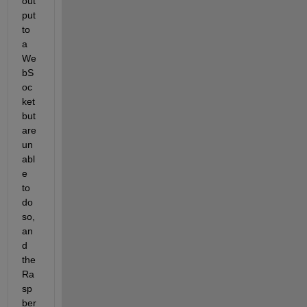
out
put 
to 
a 
We
bS
oc
ket 
but 
are 
un
abl
e 
to 
do 
so, 
an
d 
the 
Ra
sp
ber