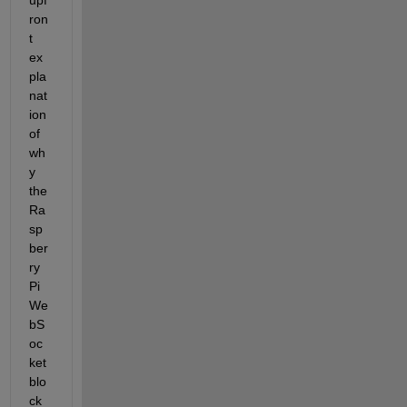
ron
t 
ex
pla
nat
ion 
of 
wh
y 
the 
Ra
sp
ber
ry 
Pi 
We
bS
oc
ket 
blo
ck 