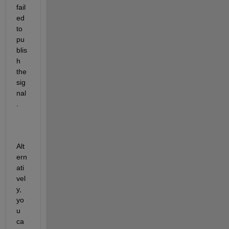
fail
ed 
to 
pu
blis
h 
the 
sig
nal
. 
Alt
ern
ati
vel
y, 
yo
u 
ca