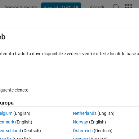
Apprendimento
Accedi
Acquista MATLAB
t Playground
Discussioni
Concorsi
Blog
Pubblica
Altro
iga
FAQ su MATLAB
Altro
eb
omial Basis using fitrgp?
tenuto tradotto dove disponibile e vedere eventi e offerte locali. In base a
ccettata
Aggiornato 2 Giu 2024
8 Visualizzazioni (30 giorni)
eguente elenco:
uropa
0 voti
Apri in MATLAB Online
elgium
(English)
Netherlands
(English)
enmark
(English)
Norway
(English)
eutschland
(Deutsch)
Österreich
(Deutsch)