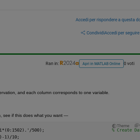
Accedi per rispondere a questa 
Condividi
Accedi per seguire l
Ran in:
0 voti
Apri in MATLAB Online
ervation, and each column corresponds to one variable.
n, see if this does what you want — 
Theme
i*(0:1502).'/500);                           
% Create Da
)-1)/10;