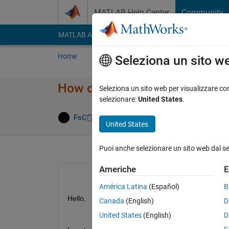
Vai al contenuto
MATLAB Help Center
Community
MATLAB Answers
File Exchange
Cody
AI Cha
Home
Poni una domanda
Risposta
Nav
Seleziona un sito w
How do I fit a 3rd order polyn
Seleziona un sito web per visualizzare con
selezionare:
United States
.
Risposta a
FsC
30 Mag 2024
1 Risposta
United States
Puoi anche selezionare un sito web dal s
Americhe
E
América Latina
(Español)
B
Hello,
Canada
(English)
D
United States
(English)
D