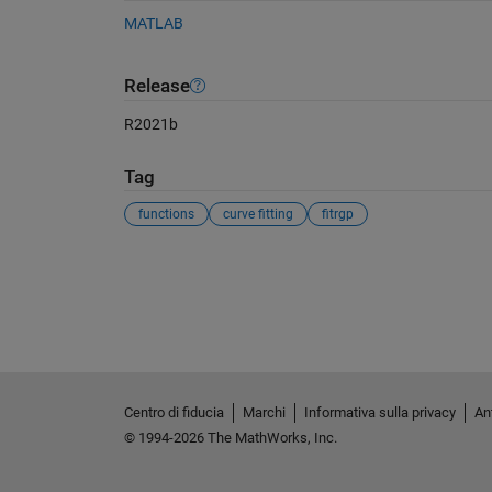
MATLAB
Release
R2021b
Tag
functions
curve fitting
fitrgp
Vedere anche
Centro di fiducia
Marchi
Informativa sulla privacy
Ant
© 1994-2026 The MathWorks, Inc.