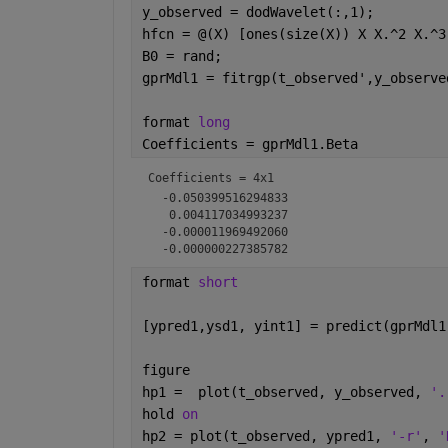
y_observed = dodWavelet(:,1);
hfcn = @(X) [ones(size(X)) X X.^2 X.^3
B0 = rand;
gprMdl1 = fitrgp(t_observed',y_observe
format 
long
Coefficients = gprMdl1.Beta
Coefficients =
4x1
  -0.050399516294833

   0.004117034993237

  -0.000011969492060

format 
short
[ypred1,ysd1, yint1] = predict(gprMdl1
figure
hp1 =  plot(t_observed, y_observed, 
'.
hold 
on
hp2 = plot(t_observed, ypred1, 
'-r'
, 
'