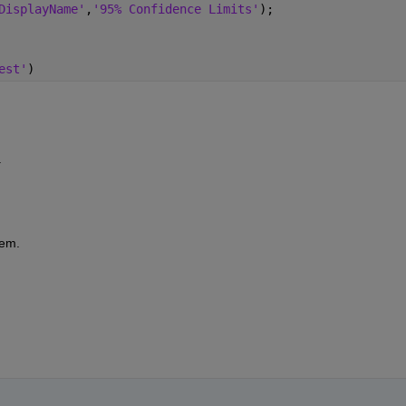
DisplayName'
,
'95% Confidence Limits'
);
est'
)
  
em.  