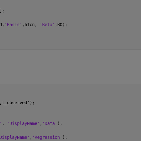
];
d,
'Basis'
,hfcn, 
'Beta'
,B0);
,t_observed');
'
, 
'DisplayName'
,
'Data'
);
DisplayName'
,
'Regression'
);