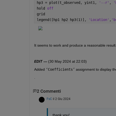
hp3 = plot(t_observed, yint1, 
'--r'
, 
'
hold 
off
grid
legend([hp1 hp2 hp3(1)], 
'Location'
,
'b
It seems to work and produce a reasonable result.
EDIT —
 (30 May 2024 at 22:03)
Added 
‘Coefficients’
 assignment to display th
.
2 Commenti
FsC
il 2 Giu 2024
thank you!