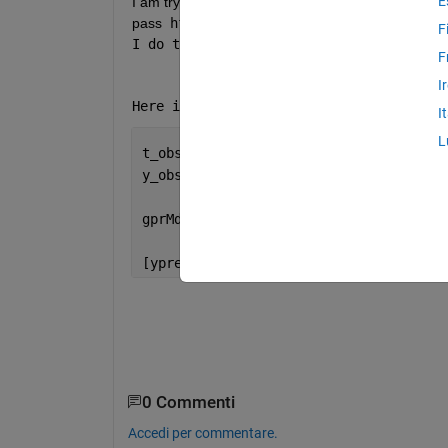
E
I am trying to fit a 3rd order polynomial basis using
pass  
hfcn but don't quite understand how
F
I do this? 
F
I
Here is code but at the moment it is on
I
L
t_observed = (0:length(dodWavelet(:,1)
y_observed = dodWavelet(:,1);
gprMdl1 = fitrgp(t_observed',y_observe
[ypred1] = predict(gprMdl1,t_observed'
0 Commenti
Accedi per commentare.