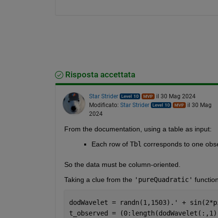
Risposta accettata
Star Strider
il 30 Mag 2024
Modificato:
Star Strider
il 30 Mag
2024
From the documentation, using a table as input: 
Each row of 
Tbl
 corresponds to one obs
So the data must be column-oriented.  
Taking a clue from the 
'pureQuadratic'
 functio
dodWavelet = randn(1,1503).' + sin(2*p
t_observed = (0:length(dodWavelet(:,1)