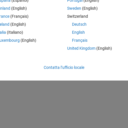
spaña
(Español)
Portugal
(English)
 fitgrp for my signal (1x1503). From the instructions, it looks like I would
 to implement this for the 3rd order polynomial. How wou
inland
(English)
Sweden
(English)
rance
(Français)
Switzerland
reland
(English)
Deutsch
ly implementing a quadratic:
talia
(Italiano)
English
Theme
uxembourg
(English)
Français
)-1)/10;
United Kingdom
(English)
d,
'Basis'
,
"pureQuadratic"
);
Contatta l’ufficio locale
);