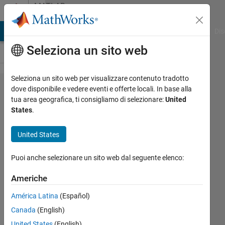
Vai al contenuto
MATLAB
Answers
ATLAB Answers
File Exchange
Cody
AI Chat Playground
Dis
Seleziona un sito web
Seleziona un sito web per visualizzare contenuto tradotto
GUI help . Add
dove disponibile e vedere eventi e offerte locali. In base alla
tua area geografica, ti consigliamo di selezionare:
United
List
States
.
box++pushbutton
in GUI for
United States
importing data
Puoi anche selezionare un sito web dal seguente elenco:
subsets and
select multiple
Americhe
data imported for
América Latina
(Español)
further analysis
Canada
(English)
United States
(English)