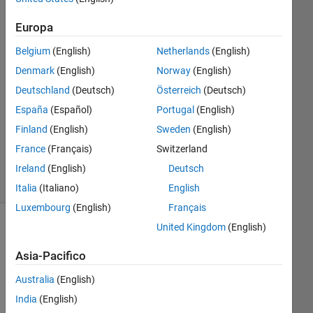
karan
Europa
16 Nov
Belgium
(English)
Netherlands
(English)
2011
Denmark
(English)
Norway
(English)
1
Deutschland
(Deutsch)
Österreich
(Deutsch)
Risposta
Aggiornato
España
(Español)
Portugal
(English)
20 Ago
Finland
(English)
Sweden
(English)
2021
France
(Français)
Switzerland
3
Visualizzazioni
Ireland
(English)
Deutsch
(30 giorni)
Italia
(Italiano)
English
Luxembourg
(English)
Français
United Kingdom
(English)
Informazioni
Asia-Pacifico
Questa
domanda
Australia
(English)
è
India
(English)
chiusa.