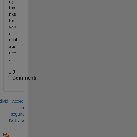
ny 
tha
nks 
for 
you
r 
assi
sta
nce
.
0
Commenti
ividi
Accedi
per
seguire
l’attività