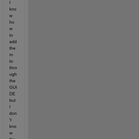
I 
kno
w 
ho
w 
to 
add 
the
m 
to 
thro
ugh 
the 
GUI
DE 
but 
I 
don
't 
kno
w 