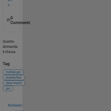
s
0
Commenti
Questa
domanda
è chiusa.
Tag
matlab gui
pushbutton
data import
gui
Vedere anche
Richiesto: