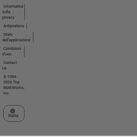
Informativa
sulla
privacy
Antipirateria
Stato
dell'applicazione
Condizioni
d'uso
Contact
Us
© 1994-
2026 The
MathWorks,
Inc.
Seleziona un sito web
Italia