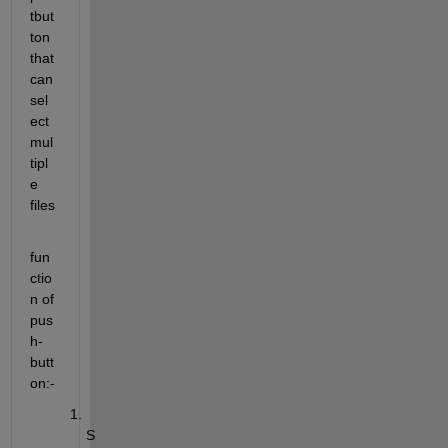
tbut
ton 
that 
can 
sel
ect 
mul
tipl
e 
files
fun
ctio
n of 
pus
h-
butt
on:-
S