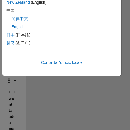
Riaprila
New Zealand
(English)
per
中国
modificarla
简体中文
o
per
English
rispondere.
日本
(日本語)
한국
(한국어)
Contatta l’ufficio locale
Hi i 
wa
nt 
to 
add 
a 
pus