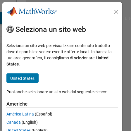
Vai al contenuto
MATLAB
Answers
ATLAB Answers
File Exchange
Cody
AI Chat Playground
Dis
Seleziona un sito web
Seleziona un sito web per visualizzare contenuto tradotto
Issue with
dove disponibile e vedere eventi e offerte locali. In base alla
tua area geografica, ti consigliamo di selezionare:
United
LSTM
States
.
Model in
Simulink
United States
for
Puoi anche selezionare un sito web dal seguente elenco:
Battery
SOH
Americhe
Prediction
América Latina
(Español)
Canada
(English)
CH
United States
(English)