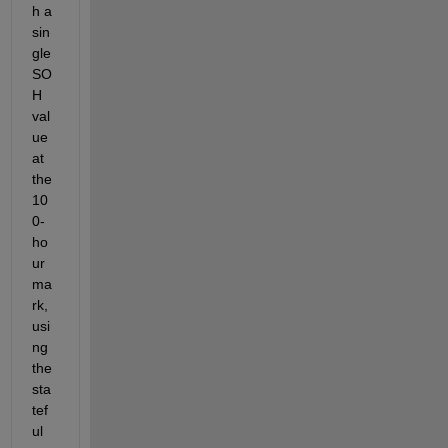
h a 
sin
gle 
SO
H 
val
ue 
at 
the 
10
0-
ho
ur 
ma
rk, 
usi
ng 
the 
sta
tef
ul 