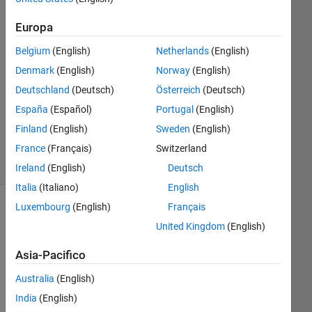
4 Feb
2025
Europa
1
Belgium
(English)
Netherlands
(English)
Risposta
Denmark
(English)
Norway
(English)
Aggiornato
Deutschland
(Deutsch)
Österreich
(Deutsch)
28 Mag
España
(Español)
Portugal
(English)
2025
Finland
(English)
Sweden
(English)
9
France
(Français)
Switzerland
Visualizzazioni
(30 giorni)
Ireland
(English)
Deutsch
Italia
(Italiano)
English
Luxembourg
(English)
Français
United Kingdom
(English)
Asia-Pacifico
Australia
(English)
India
(English)