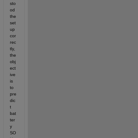
sto
od 
the 
set
up 
cor
rec
tly, 
the 
obj
ect
ive 
is 
to 
pre
dic
t 
bat
ter
y 
SO