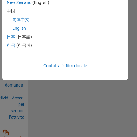
New Zealand
(English)
中国
0
Commenti
简体中文
English
Accedi
per
日本
(日本語)
commentare.
한국
(한국어)
Accedi per
Contatta l’ufficio locale
rispondere
a questa
domanda.
ividi
Accedi
per
seguire
l’attività