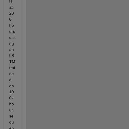
H 
at 
20
0 
ho
urs 
usi
ng 
an 
LS
TM 
trai
ne
d 
on 
10
0-
ho
ur 
se
qu
en