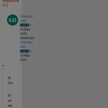
Risposte
(1)
Shantanu
Dixit
il
28 Mag
2025
Modificato:
Shantanu
Dixit
il
28 Mag
2025
Hi 
CH
,
If I 
un
der