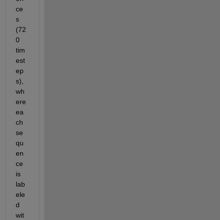
ce
s 
(72
0 
tim
est
ep
s), 
wh
ere 
ea
ch 
se
qu
en
ce 
is 
lab
ele
d 
wit