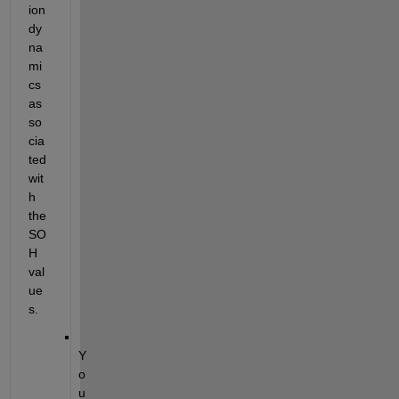
ion 
dy
na
mi
cs 
as
so
cia
ted 
wit
h 
the 
SO
H 
val
ue
s.
Y
o
u 