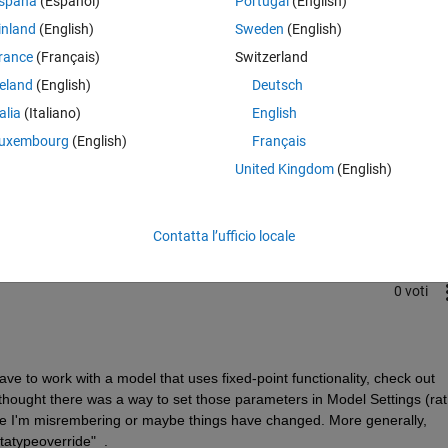
spaña
(Español)
Portugal
(English)
inland
(English)
Sweden
(English)
rance
(Français)
Switzerland
reland
(English)
Deutsch
talia
(Italiano)
English
uxembourg
(English)
Français
Accedi per rispondere a questa 
United Kingdom
(English)
Condividi
Accedi per seguire l
Contatta l’ufficio locale
0 voti
ve to work with a model that uses fixed-point functionality, check out 
I thought there was a way to set those parameters in Model Settings (rat
ybe I'm misrembering or maybe things have changed. More generally, 
tatypeoverride"  .