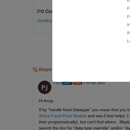
E
F
0 Commenti
F
Accedi per commentare.
I
I
L
Risposte (1)
Paul
il 30 Giu 2025
Hi Anup,
If by "handle fixed Datatype" you mean that you ha
Share Fixed-Point Models
 and see if that helps. 
than programatically), but can't find where.  Ma
search the doc for "data type override" and/or "da