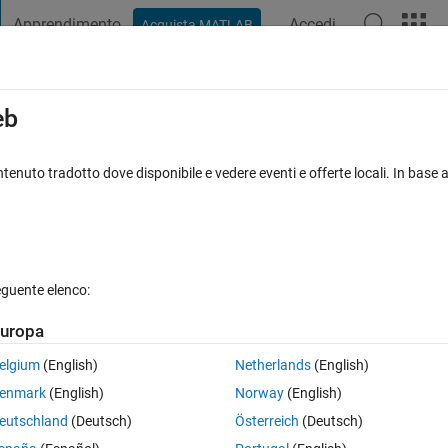
Apprendimento
Accedi
Acquista MATLAB
t Playground
Discussioni
Concorsi
Blog
Pubblica
Altro
iga
FAQ su MATLAB
Altro
eb
tatype in Simulink if I am Not Having Fi
tenuto tradotto dove disponibile e vedere eventi e offerte locali. In base a
rnato 30 Giu 2025
12 Visualizzazioni (30 giorni)
eguente elenco:
uropa
elgium
(English)
Netherlands
(English)
0 voti
enmark
(English)
Norway
(English)
ixed Datatype in but I don't have Fixed Point Designer Licence available, Is
eutschland
(Deutsch)
Österreich
(Deutsch)