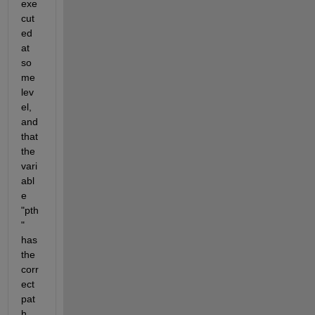
exe
cut
ed 
at 
so
me 
lev
el, 
and 
that 
the 
vari
abl
e 
"pth
" 
has 
the 
corr
ect 
pat
h, 