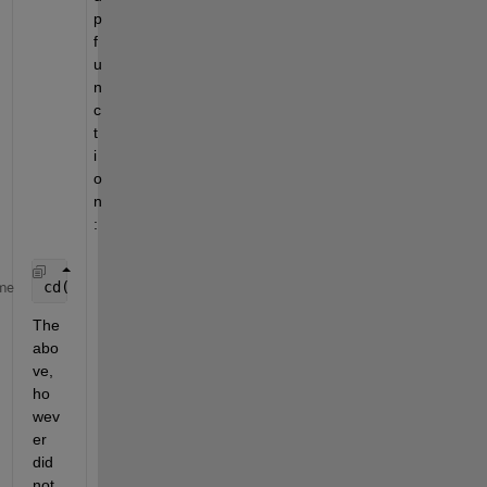
p 
f
u
n
c
t
i
o
n
:
cd(fileparts(mfilename(
'fullpath'
)));
me
The 
abo
ve, 
ho
wev
er 
did 
not 