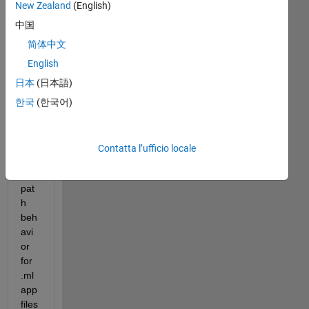
ma
New Zealand
(English)
kin
中国
g 
an 
简体中文
app 
English
and 
日本
(日本語)
tryi
ng 
한국
(한국어)
to 
und
erst
Contatta l’ufficio locale
and 
the 
pat
h 
beh
avi
or 
for 
.ml
app 
files