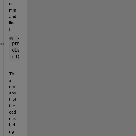
co
mm
and
line
!
pth = fileparts(mfilename(
'fullpath'
));
me
disp(pth);
cd(pth)
Thi
s 
me
ans 
that 
the 
cod
e is 
bei
ng 