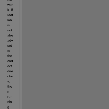
wor
k. If 
Mat
lab 
is 
not 
alre
ady 
set 
to 
the 
corr
ect 
dire
ctor
y, 
the
n 
run
nin
g 