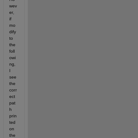
wev
er, 
if 
mo
dify 
to 
the 
foll
owi
ng, 
I 
see 
the 
corr
ect 
pat
h 
prin
ted 
on 
the 