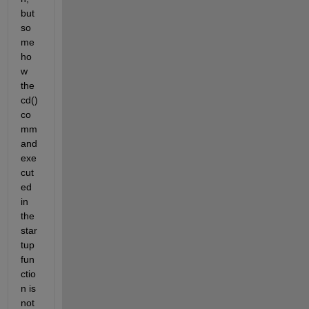
but 
so
me
ho
w 
the 
cd() 
co
mm
and 
exe
cut
ed 
in 
the 
star
tup 
fun
ctio
n is 
not 