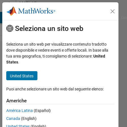
Vai al contenuto
MATLAB
Answers
ATLAB Answers
File Exchange
Cody
AI Chat Playground
Dis
Seleziona un sito web
Seleziona un sito web per visualizzare contenuto tradotto
setting
dove disponibile e vedere eventi e offerte locali. In base alla
tua area geografica, ti consigliamo di selezionare:
United
current
States
.
directory
using cd
United States
from
Puoi anche selezionare un sito web dal seguente elenco:
inside
.mlapp
Americhe
files
América Latina
(Español)
Canada
(English)
Timothy
United States
(English)