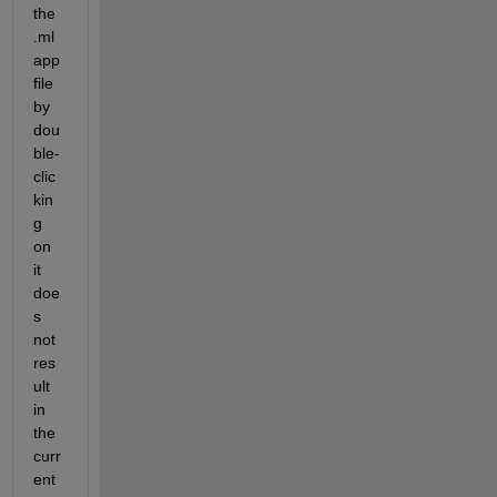
the 
.ml
app 
file 
by 
dou
ble-
clic
kin
g 
on 
it 
doe
s 
not 
res
ult 
in 
the 
curr
ent 