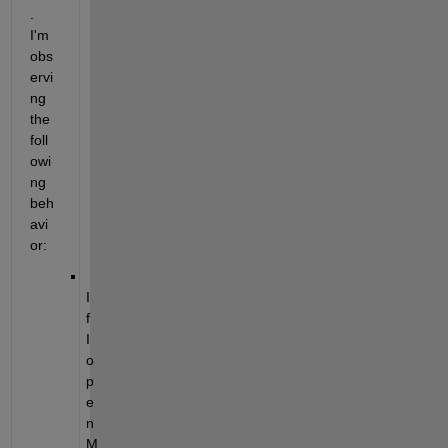
. 
I'm 
obs
ervi
ng 
the 
foll
owi
ng 
beh
avi
or:
I
f 
I 
o
p
e
n 
M