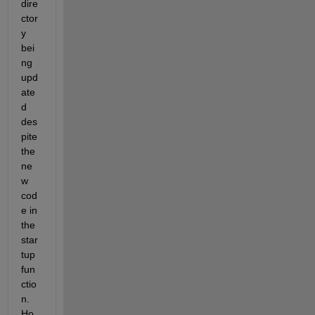
dire
ctor
y 
bei
ng 
upd
ate
d 
des
pite 
the 
ne
w 
cod
e in 
the 
star
tup 
fun
ctio
n. 
Ho