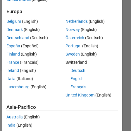
2 Lug
2025
Europa
2
Belgium
(English)
Netherlands
(English)
Risposte
Denmark
(English)
Norway
(English)
Aggiornato
Deutschland
(Deutsch)
Österreich
(Deutsch)
3 Lug 2025
España
(Español)
Portugal
(English)
33
Finland
(English)
Sweden
(English)
Visualizzazioni
France
(Français)
Switzerland
(30 giorni)
Ireland
(English)
Deutsch
Italia
(Italiano)
English
Mostra
Luxembourg
(English)
Français
commenti
United Kingdom
(English)
meno
recenti
Asia-Pacifico
Australia
(English)
I'm 
India
(English)